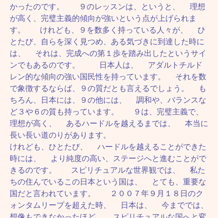
かったのです。 ９のレッスンは、というと、 理想
が高く、完璧主義的傾向が強いという点が上げられま
す。 けれども、９を数多く持っている人々が、 ひ
とたび、自らを深く見つめ、ある気づきに到達した時に
は、 それは、完成への第１歩を踏み出したというサイ
ンでもあるのです。 日本人は、 アダルトチルド
レン的な傾向の強い国民性を持っています。 それを数
で象徴するならば、９の質だとも言えるでしょう。 も
ちろん、日本には、９の他には、 調和や、バランスな
ど３や６の質も持っています。 ９は、完璧主義で、
理想が高く、 あるハードルを越えるまでは、 本当に
長い長い道のりがあります。
けれども、ひとたび、 ハードルを越えることができた
時には、 より純度の高い、ステージへと進むことがで
きるのです。 スピリチュアルな世界観では、 私た
ちの住んでいるこの日本という国は、 とても、重要な
国だと言われています。 ２００７年９月１８日のク
ォンタムリープを超えた時、 日本は、 今まででは、
想像もできなかったほど、 スピリチュアルな国へと変