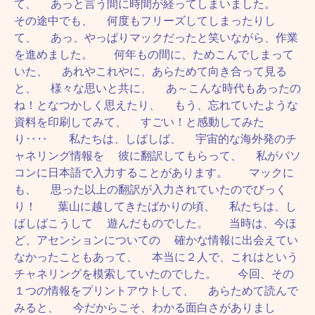
て、 あっと言う間に時間が経ってしまいました。
その途中でも、 何度もフリーズしてしまったりし
て、 あっ、やっぱりマックだったと笑いながら、作業
を進めました。 何年もの間に、ためこんでしまって
いた、 あれやこれやに、あらためて向き合って見る
と、 様々な思いと共に、 あ～こんな時代もあったの
ね！となつかしく思えたり、 もう、忘れていたような
資料を印刷してみて、 すごい！と感動してみた
り‥‥ 私たちは、しばしば、 宇宙的な海外発のチ
ャネリング情報を 彼に翻訳してもらって、 私がパソ
コンに日本語で入力することがあります。 マックに
も、 思った以上の翻訳が入力されていたのでびっく
り！ 葉山に越してきたばかりの頃、 私たちは、し
ばしばこうして 遊んだものでした。 当時は、今ほ
ど、アセンションについての 確かな情報に出会えてい
なかったこともあって、 本当に２人で、これはという
チャネリングを模索していたのでした。 今回、その
１つの情報をプリントアウトして、 あらためて読んで
みると、 今だからこそ、わかる面白さがありまし