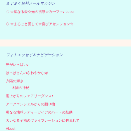
まぐまぐ無料メールマガジン
◇
☆聖なる愛☆光の祝祭☆み〜ファ♪ Letter
◇
☆まるごと愛して☆喜びアセンション☆
フォトエッセイ＆ナビゲーション
光がいっぱい♪
はっぱさんのさわやかな緑
夕陽の輝き
太陽の神秘
雨上がりのフェアリーダンス♪
アークエンジェルからの贈り物
母なる地球レディーガイアのハートの鼓動
大いなる至福のヴァイブレーションに包まれて
About