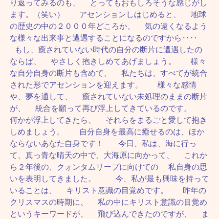
り返ってみるのも、 とってもおもしろそうな感じがし
ます。（笑い） アセンションしはじめると、 地球
の歴史の中の２０００年どころか、 気の遠くなるよう
な様々な出来事と遭遇することになるのですから‥‥
もし、癒されていない時代の自分の断片に遭遇したの
ならば、 やさしく抱きしめてあげましょう。 様々
な自分自身の断片も含めて、 私たちは、すべてが統合
された形でアセンションを迎えます。 様々な感情
や、夢を通して、 癒されていない未処理のままの断片
が、 統合を願って再び浮上してきているのです。
何かが浮上してきたら、 それらをまるごと愛して抱き
しめましょう。 自分自身を最高に癒せるのは、ほか
ならないあなた自身です！ 今日、私は、海に行っ
て、真っ青な晴天の中で、大海原に向かって、 これか
ら２年後の、クォンタムリープに向けての 私自身の思
いを表明してきました。 今、私が最も興味を持って
いることは、 キリスト意識の目覚めです。 昨年の
クリスマスの時期に、 私の中にキリスト意識の目覚め
というキーワードが、 飛び込んできたのですが、 ま