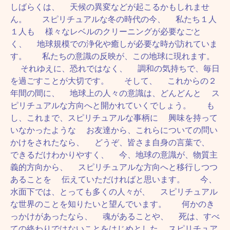
しばらくは、 天候の異変などが起こるかもしれませ
ん。 スピリチュアルな冬の時代の今、 私たち１人
１人も 様々なレベルのクリーニングが必要なごと
く、 地球規模での浄化や癒しが必要な時が訪れていま
す。 私たちの意識の反映が、この地球に現れます。
それゆえに、恐れではなく、 調和の気持ちで、毎日
を過ごすことが大切です。 そして、 これからの２
年間の間に、 地球上の人々の意識は、どんどんと ス
ピリチュアルな方向へと開かれていくでしょう。 も
し、これまで、スピリチュアルな事柄に 興味を持って
いなかったような お友達から、これらについての問い
かけをされたなら、 どうぞ、皆さま自身の言葉で、
できるだけわかりやすく、 今、地球の意識が、物質主
義的方向から、 スピリチュアルな方向へと移行しつつ
あることを 伝えていただければと思います。 今、
水面下では、とっても多くの人々が、 スピリチュアル
な世界のことを知りたいと望んでいます。 何かのき
っかけがあったなら、 魂があることや、 死は、すべ
ての終わりではないことをはじめとした スピリチュア