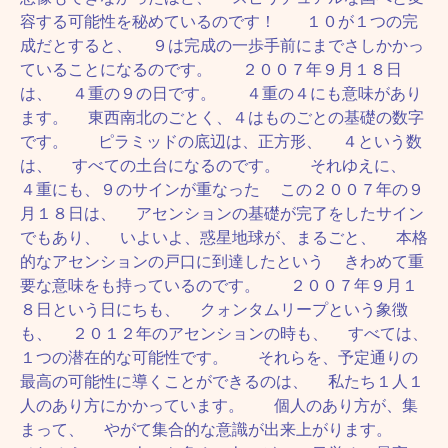
容する可能性を秘めているのです！ １０が１つの完
成だとすると、 ９は完成の一歩手前にまでさしかかっ
ていることになるのです。 ２００７年９月１８日
は、 ４重の９の日です。 ４重の４にも意味があり
ます。 東西南北のごとく、４はものごとの基礎の数字
です。 ピラミッドの底辺は、正方形、 ４という数
は、 すべての土台になるのです。 それゆえに、
４重にも、９のサインが重なった この２００７年の９
月１８日は、 アセンションの基礎が完了をしたサイン
でもあり、 いよいよ、惑星地球が、まるごと、 本格
的なアセンションの戸口に到達したという きわめて重
要な意味をも持っているのです。 ２００７年９月１
８日という日にちも、 クォンタムリープという象徴
も、 ２０１２年のアセンションの時も、 すべては、
１つの潜在的な可能性です。 それらを、予定通りの
最高の可能性に導くことができるのは、 私たち１人１
人のあり方にかかっています。 個人のあり方が、集
まって、 やがて集合的な意識が出来上がります。