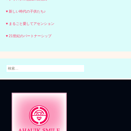
♥ 新しい時代の子供たち♪
♥ まるごと愛してアセンション
♥ 21世紀のパートナーシップ
検
索: