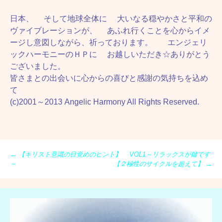
日本、 そして地球全体に 大いなる穏やかさと平和の
ヴァイブレーションが、 あふれ行くことを心からイメ
ージし意図しながら、祈っております。 エンジェリ
ックハーモニーのＨＰに お越しいただき☆ありがとう
ございました。
皆さまとの出会いに心からの喜びと感謝の気持ちを込め
て
(c)2001～2013 Angelic Harmony All Rights Reserved.
投
←
【キリスト意識の目覚めのヒント】 VOL1～リラックスが鍵です
稿
～
【２極性のサイクルを超えて】
→
ナ
ビ
ゲ
ー