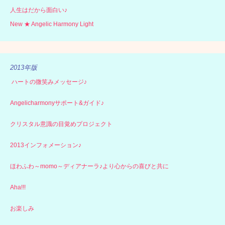
人生はだから面白い♪
New ★ Angelic Harmony Light
2013年版
ハートの微笑みメッセージ♪
Angelicharmonyサポート&ガイド♪
クリスタル意識の目覚めプロジェクト
2013インフォメーション♪
ほわふわ～momo～ディアナーラ♪より心からの喜びと共に
Aha!!!
お楽しみ