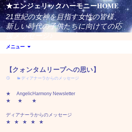
コ
★エンジェリックハーモニーHOME
ン
21世紀の女神を目指す女性の皆様、
テ
ン
新しい時代の子供たちに向けての応
ツ
援メッセージ♪
へ
検
ス
メニュー
索:
キ
ッ
プ
【クォンタムリープへの思い】
ディアナーラからのメッセージ
★ AngelicHarmony Newsletter
★ ★ ★
ディアナーラからのメッセージ
★ ★ ★ ★ ★