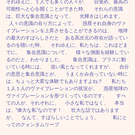
それゆえに、１人でも多くの人々が、 目覚め、最高の
可能性へと心を開くことができた時、 それらの意識
は、巨大な集合意識となって、 光輝きはじめます。
人々の意識の在り方によって、 惑星それ自身のヴァ
イブレーションを上昇させることができるのは、 地球
の最大のすばらしさだと ある高次元の存在が語ってい
るのを聴いた時、 それゆえに、私たちは、これほどま
でに、 集合意識について、 様々な側面を経験してい
るのだと、わかりました。 集合意識は、プラスに動
いている時には、 追い風となってくれますが、 自分
の意思と集合意識とが、 うまくかみ合っていない時に
は、ちょっと大変な体験でもありますよね？ 私たち
１人１人のヴァイブレーションの状況が、 惑星地球の
ヴァイブレーションを形づくっているのです。 すべ
ての人が、それぞれに、 小さな私ではなく、 本当
は、”偉大な私”なのです！ 壮大な話ではあります
が、 なんて、すばらしいことでしょう。 私にと
ってのクォンタムリープ