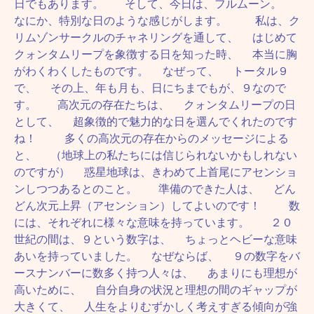
日でもあります。 そして、今日は、フルムーン。
なにか、特別な日のような感じがします。 私は、ク
リムゾンサークルのチャネリングを通して、 はじめて
クォンタムリープを象徴する日を知った時、 本当に胸
がわくわくしたものです。 なぜって、 トータル９
で、 その上、年も月も、日にちまでもが、９なので
す。 高次元の存在たちは、 クォンタムリープの日
として、 超象徴的で魅力的な日を選んでくれたのです
ね！ 多くの高次元の存在からのメッセージによる
と、 （地球上の私たちには信じられないかもしれない
のですが） 惑星地球は、きわめて上首尾にアセンショ
ンしつつあるとのこと。 準備のできた人は、 どん
どん次元上昇（アセンション）してよいのです！ 数
には、それぞれに様々な意味を持っています。 ２０
世紀の間は、９という数字は、 ちょっとヘビーな意味
あいを持っていました。 なぜならば、 ９の数字をバ
ースナンバーに数多く持つ人々は、 あまりにも理想が
高いために、 自分自身の状況と理想の間のギャップが
大きくて、 人生をよりむずかしく考えすぎる傾向が強