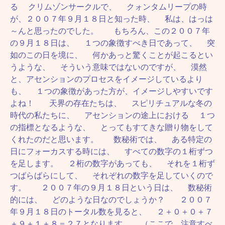
る クリムゾンサークルで、 クォンタムリープの時
が、２００７年９月１８日と知った時、 私は、はっは
～んと思ったのでした。 もちろん、この２００７年
の９月１８日は、 １つの象徴すべき日であって、 突
如のこの日を境に、 何かあっと驚くことが起こるとい
うような、 そういう意味ではないのですが、 漠然
と、アセンションのプロセスをイメージしているより
も、 １つの象徴があった方が、イメージしやすいです
よね！ 天界の存在たちは、 スピリチュアルな冬の
時代の私たちに、 アセンションの途上における １つ
の指標となるような、 とってもすてきな贈り物をして
くれたのだと思います。 数秘術では、 ある特定の
日にフォーカスする時には、 すべての数字の１桁ずつ
を足します。 ２桁の数字があっても、 それを１桁ず
つばらばらにして、 それぞれの数字を足していくので
す。 ２００７年の９月１８日という日は、 数秘術
的には、 どのような日なのでしょうか？ ２００７
年９月１８日のトータル数を見ると、 ２＋０＋０＋７
＋９＋１＋８＝２７となります。 （ここで、注意すべ