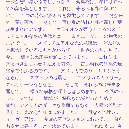
ージが思い浮かぶでしょうか？ 落葉樹は、冬にはすべ
ての葉を落とします。 これは、来るべき春に向けて
の、 １つの時代の終わりを象徴しています。 冬が来
て、葉が落ち、 そして、再び春の訪れと共に新しい葉
が生まれ出のです。 クライオンが言うところのスピ
リチュアルな冬の時代とは、 まさに、今、この時代の
ことです。 スピリチュアルな光の意識は どんどん
と拡大しているにもかかわらず、 世界のあちこちで、
今、 様々な出来事が起こっています。 これらは、
来るべき新しい春を迎える前の、 古い時代の終焉の最
終章でもあるのです。 アメリカでの９，１１もそう
ならば、 スマトラの地震も、 アメリカのカトリーナ
のハリケーンなどなど。 そして、それらの出来事を
通して、 様々な事柄が浮上しはじめます。 今回のハ
リケーンでは、 地域が、特殊な地域だったために、
突如、アメリカのダークな側面でもある 人種の差別に
関して、光があたりはじめました。 母なる地球レデ
ィーガイアは、 今回のアセンションにおいて、 自ら
も次元上昇することを決めています。 それゆえに、今