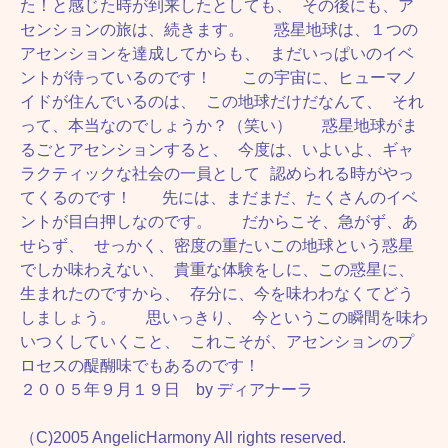
た！と感じた時が到来したとしても、 その後にも、ア
センションの旅は、続きます。 惑星地球は、１つの
アセンションを達成してからも、 まだいっぱいのイベ
ントが待っているのです！ この宇宙に、ヒューマノ
イドが住んでいるのは、 この地球だけだなんて、 それ
って、本当なのでしょうか？（笑い） 惑星地球がま
るごとアセンションすると、 今度は、いよいよ、ギャ
ラクティックな社会の一員として 認められる時がやっ
てくるのです！ 先には、まだまだ、たくさんのイベ
ントが目白押しなのです。 だからこそ、急がず、あ
せらず、 せっかく、密度の重たいこの地球という惑星
でしか味わえない、 貴重な体験をしに、この惑星に、
生まれたのですから、 存分に、今を味わわなくてどう
しましょう。 思いっきり、 今というこの瞬間を味わ
いつくしていくこと、 これこそが、アセンションのプ
ロセスの醍醐味でもあるのです！
２００５年９月１９日 by ディアナーラ
（C)2005 AngelicHarmony All rights reserved.