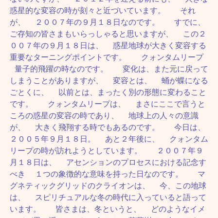
惑星的な変容の時が刻々と近づいています。 それ
が、 ２００７年の９月１８日なのです。 すでに、
ご存知の皆さまもいらっしゃると思いますが、 この２
００７年の９月１８日は、 惑星地球が大きく変容する
重要なターニングポイントです。 クォンタムリープ
量子的飛躍の時なのです。 変化は、また元に戻って
しまうことがありますが、 変容とは、 蛹が蝶になる
ごとくに、 以前とは、まったく別の形態に変わること
です。 クォンタムリープは、 まさにここで言うと
ころの惑星の変容の時であり、 地球上の人々の意識
が、 大きく飛翔する時でもあるのです。 今日は、
２００５年９月１８日。 あと２年後に、 クォンタム
リープの時が訪れようとしています。 ２００７年９
月１８日は、 アセンションのプロセスにおける記念す
べき １つの象徴的な意味を持った日なのです。 マ
グネティックグリッドのクライオンは、 今、この地球
は、 スピリチュアルな冬の時代に入っていると語って
います。 皆さまは、冬というと、 どのようなイメ