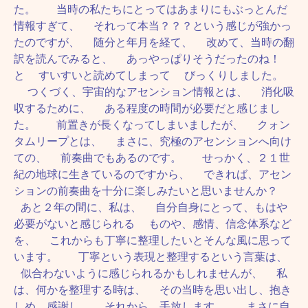
た。 当時の私たちにとってはあまりにもぶっとんだ
情報すぎて、 それって本当？？？という感じが強かっ
たのですが、 随分と年月を経て、 改めて、当時の翻
訳を読んでみると、 あっやっぱりそうだったのね！
と すいすいと読めてしまって びっくりしました。
つくづく、宇宙的なアセンション情報とは、 消化吸
収するために、 ある程度の時間が必要だと感じまし
た。 前置きが長くなってしまいましたが、 クォン
タムリープとは、 まさに、究極のアセンションへ向け
ての、 前奏曲でもあるのです。 せっかく、２１世
紀の地球に生きているのですから、 できれば、アセン
ションの前奏曲を十分に楽しみたいと思いませんか？
あと２年の間に、私は、 自分自身にとって、もはや
必要がないと感じられる ものや、感情、信念体系など
を、 これからも丁寧に整理したいとそんな風に思って
います。 丁寧という表現と整理するという言葉は、
似合わないように感じられるかもしれませんが、 私
は、何かを整理する時は、 その当時を思い出し、抱き
しめ、感謝し、 それから、手放します。 まさに自