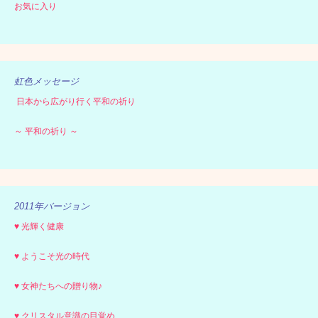
お気に入り
虹色メッセージ
日本から広がり行く平和の祈り
～ 平和の祈り ～
2011年バージョン
♥ 光輝く健康
♥ ようこそ光の時代
♥ 女神たちへの贈り物♪
♥ クリスタル意識の目覚め