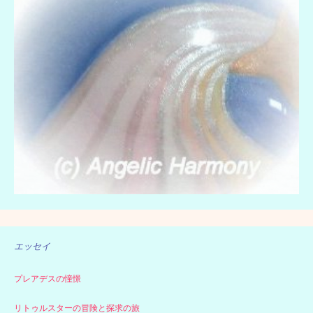
シ
ョ
ン
エッセイ
プレアデスの憧憬
リトゥルスターの冒険と探求の旅