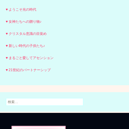
♥ ようこそ光の時代
♥ 女神たちへの贈り物♪
♥ クリスタル意識の目覚め
♥ 新しい時代の子供たち♪
♥ まるごと愛してアセンション
♥ 21世紀のパートナーシップ
検
索: