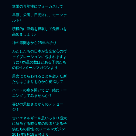
無限の可能性にフォーカスして
早寝、栄養、日光浴に、モーツァ
ルト♪
積極的に亜鉛を摂取して免疫力を
高めましょう♪
神の扉開きから25年の祈り
わたしたちの日本が安全安心のヴ
ァイブレーションに包まれますよ
うに♪ by星の数ほどある子供たち
の個性♪メールマガジンより
男女にとらわれることを超えた新
たなはじまりを心から祝福して
ハートの扉を開いてご一緒にトー
ニングしてみませんか？
喜びの天使さまからのメッセー
ジ！
古いエネルギーを思いっきり盛大
に解放する時☆星の数ほどある子
供たちの個性♪のメールマガジン
2017年8月18日号より