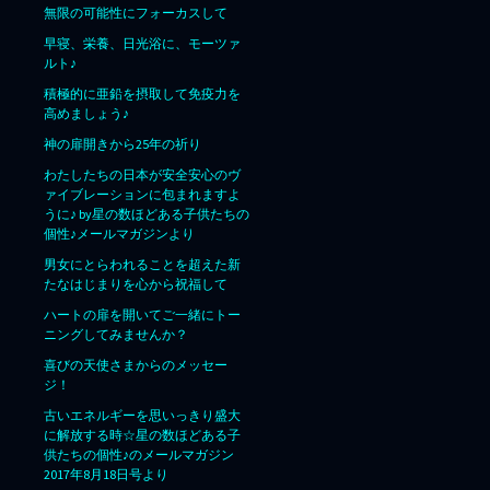
無限の可能性にフォーカスして
早寝、栄養、日光浴に、モーツァ
ルト♪
積極的に亜鉛を摂取して免疫力を
高めましょう♪
神の扉開きから25年の祈り
わたしたちの日本が安全安心のヴ
ァイブレーションに包まれますよ
うに♪ by星の数ほどある子供たちの
個性♪メールマガジンより
男女にとらわれることを超えた新
たなはじまりを心から祝福して
ハートの扉を開いてご一緒にトー
ニングしてみませんか？
喜びの天使さまからのメッセー
ジ！
古いエネルギーを思いっきり盛大
に解放する時☆星の数ほどある子
供たちの個性♪のメールマガジン
2017年8月18日号より