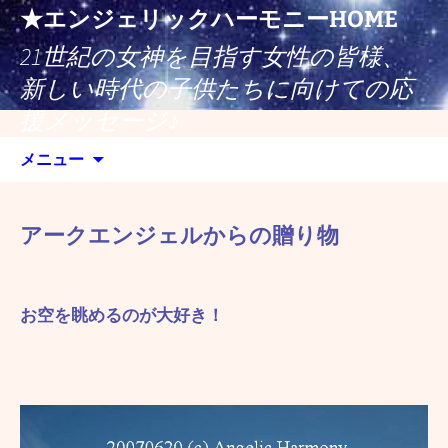
コ
★エンジェリックハーモニーHOME
ン
21世紀の女神を目指す女性の皆様、
テ
ン
新しい時代の子供たちに向けての応
ツ
援メッセージ♪
へ
検
ス
メニュー
索:
キ
ッ
プ
アークエンジェルからの贈り物
お空を眺めるのが大好き！