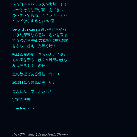
〜☆何事もバランスが大切！！！
☆〜とそんな声が聴こえてきつ
つ〜笑〜でもね、☆インナーチャ
イルドからするとね♪の巻
beyond through☆遠い星からやっ
てきた深遠なる意味に思いを寄せ
て☆ 今こそ宇宙の叡智と地球体験
をさらに超えて光輝く時！
転ばぬ先の杖！赤ちゃん、子供た
ちの歯を守るには？＆乳児のはち
みつ注意！！！の件
星の数ほどある個性、☆1616♪
20161101☆最高に美しい♪
どんどん、ウェルカム！
宇宙の法則
11-information
HAUSER – Mia & Sebastian’s Theme