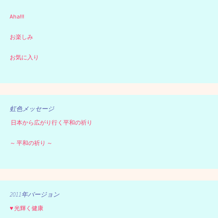
Aha!!!
お楽しみ
お気に入り
虹色メッセージ
日本から広がり行く平和の祈り
～ 平和の祈り ～
2011年バージョン
♥ 光輝く健康