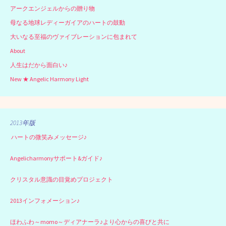
アークエンジェルからの贈り物
母なる地球レディーガイアのハートの鼓動
大いなる至福のヴァイブレーションに包まれて
About
人生はだから面白い♪
New ★ Angelic Harmony Light
2013年版
ハートの微笑みメッセージ♪
Angelicharmonyサポート&ガイド♪
クリスタル意識の目覚めプロジェクト
2013インフォメーション♪
ほわふわ～momo～ディアナーラ♪より心からの喜びと共に