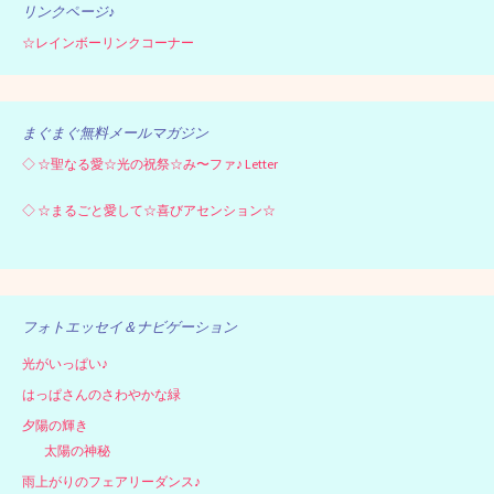
リンクページ♪
☆レインボーリンクコーナー
まぐまぐ無料メールマガジン
◇
☆聖なる愛☆光の祝祭☆み〜ファ♪ Letter
◇
☆まるごと愛して☆喜びアセンション☆
フォトエッセイ＆ナビゲーション
光がいっぱい♪
はっぱさんのさわやかな緑
夕陽の輝き
太陽の神秘
雨上がりのフェアリーダンス♪