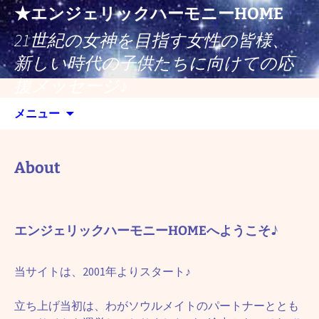
コ
★エンジェリックハーモニーHOME
ン
21世紀の女神を目指す女性の皆様、
テ
ン
新しい時代の子供たちに向けての応
ツ
援メッセージ♪
へ
検
ス
メニュー
索:
キ
ッ
プ
About
エンジェリックハーモニーHOMEへようこそ♪
当サイトは、2001年よりスタート♪
立ち上げ当初は、わがソウルメイトのパートナーととも