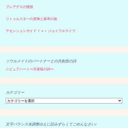
プレアデスの憧憬
リトゥルスターの冒険と探求の旅
アセンションガイド ｆｏｒ ジョイフルライフ
ソウルメイトのパートナーとの共創造の詩
☆ピュアハート〜天使様の詩〜
カテゴリー
カ
テ
ゴ
リ
ー
文字バランス未調整ゆえに読みずらくてごめんなさい♪