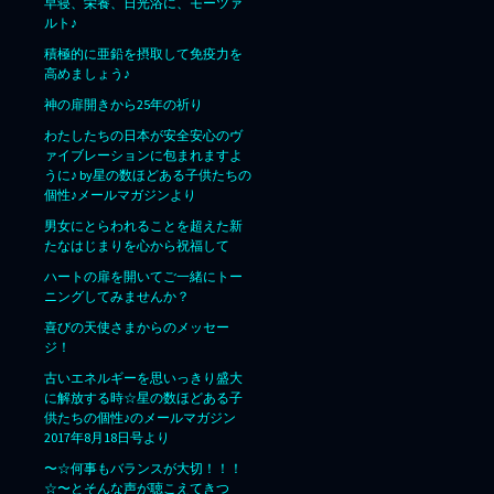
早寝、栄養、日光浴に、モーツァ
ルト♪
積極的に亜鉛を摂取して免疫力を
高めましょう♪
神の扉開きから25年の祈り
わたしたちの日本が安全安心のヴ
ァイブレーションに包まれますよ
うに♪ by星の数ほどある子供たちの
個性♪メールマガジンより
男女にとらわれることを超えた新
たなはじまりを心から祝福して
ハートの扉を開いてご一緒にトー
ニングしてみませんか？
喜びの天使さまからのメッセー
ジ！
古いエネルギーを思いっきり盛大
に解放する時☆星の数ほどある子
供たちの個性♪のメールマガジン
2017年8月18日号より
〜☆何事もバランスが大切！！！
☆〜とそんな声が聴こえてきつ