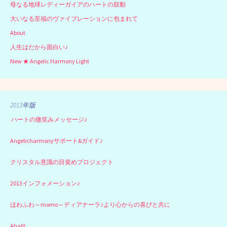
母なる地球レディーガイアのハートの鼓動
大いなる至福のヴァイブレーションに包まれて
About
人生はだから面白い♪
New ★ Angelic Harmony Light
2013年版
ハートの微笑みメッセージ♪
Angelicharmonyサポート&ガイド♪
クリスタル意識の目覚めプロジェクト
2013インフォメーション♪
ほわふわ～momo～ディアナーラ♪より心からの喜びと共に
Aha!!!