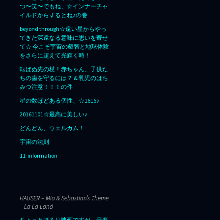
つ〜笑〜でもね、☆インナーチャ
イルドからするとね♪の巻
beyond through☆遠い星からやっ
てきた深遠なる意味に思いを寄せ
て☆ 今こそ宇宙の叡智と地球体験
をさらに超えて光輝く時！
転ばぬ先の杖！赤ちゃん、子供た
ちの歯を守るには？＆乳児のはち
みつ注意！！！の件
星の数ほどある個性、☆1616♪
20161101☆最高に美しい♪
どんどん、ウェルカム！
宇宙の法則
11-information
HAUSER – Mia & Sebastian’s Theme
– La La Land
ちょっとほろり映画ですが、音楽