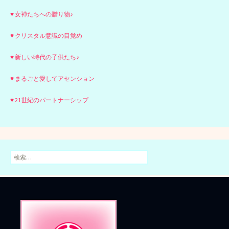
♥ 女神たちへの贈り物♪
♥ クリスタル意識の目覚め
♥ 新しい時代の子供たち♪
♥ まるごと愛してアセンション
♥ 21世紀のパートナーシップ
検
索: