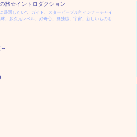
の旅☆イントロダクション
様に帰還したい”
、
ガイド
、
スターピープル的インナーチャイ
地球
、
多次元レベル
、
好奇心
、
孤独感
、
宇宙
、
新しいものを
様～
旅