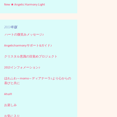
New ★ Angelic Harmony Light
2013年版
ハートの微笑みメッセージ♪
Angelicharmonyサポート&ガイド♪
クリスタル意識の目覚めプロジェクト
2013インフォメーション♪
ほわふわ～momo～ディアナーラ♪より心からの
喜びと共に
Aha!!!
お楽しみ
お気に入り