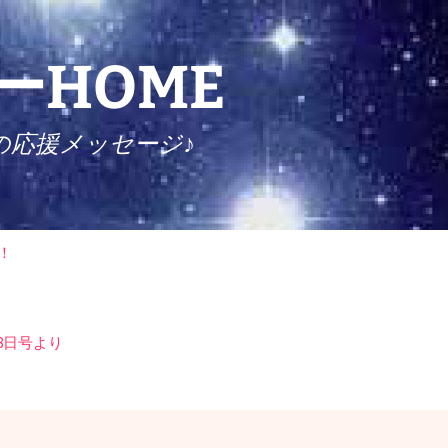
HOME
の応援メッセージ♪
検
！
索:
8日号より