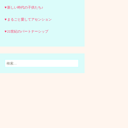
♥ 新しい時代の子供たち♪
♥ まるごと愛してアセンション
♥ 21世紀のパートナーシップ
検
索: