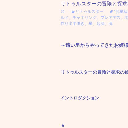
リトゥルスターの冒険と探求
リトゥルスター
”お星
ルド
、
チャネリング
、
プレアデス
、
作り出す働き
、
星
、
起源
、
魂
～遠い星からやってきたお姫
リトゥルスターの冒険と探求の
イントロダクション
★