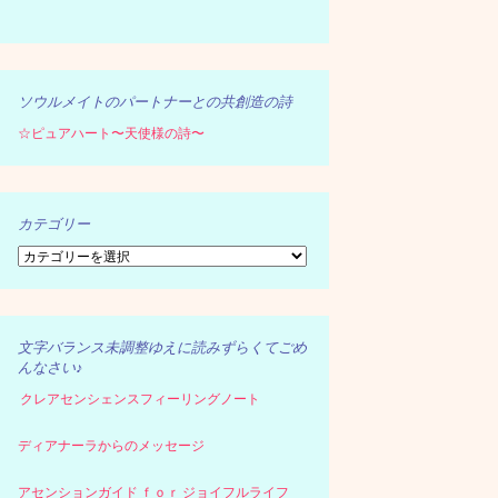
ソウルメイトのパートナーとの共創造の詩
☆ピュアハート〜天使様の詩〜
カテゴリー
カ
テ
ゴ
リ
ー
文字バランス未調整ゆえに読みずらくてごめ
んなさい♪
クレアセンシェンスフィーリングノート
ディアナーラからのメッセージ
アセンションガイド ｆｏｒ ジョイフルライフ