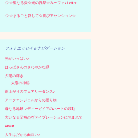
◇
☆聖なる愛☆光の祝祭☆み〜ファ♪ Letter
◇
☆まるごと愛して☆喜びアセンション☆
フォトエッセイ＆ナビゲーション
光がいっぱい♪
はっぱさんのさわやかな緑
夕陽の輝き
太陽の神秘
雨上がりのフェアリーダンス♪
アークエンジェルからの贈り物
母なる地球レディーガイアのハートの鼓動
大いなる至福のヴァイブレーションに包まれて
About
人生はだから面白い♪