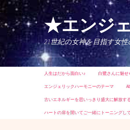
コ
ン
テ
★エンジェ
ン
ツ
へ
21世紀の女神を目指す女
ス
キ
ッ
プ
人生はだから面白い♪
白鷺さんに魅せ
エンジェリックハーモニーのテーマ
A
古いエネルギーを思いっきり盛大に解放する時
ハートの扉を開いてご一緒にトーニングし