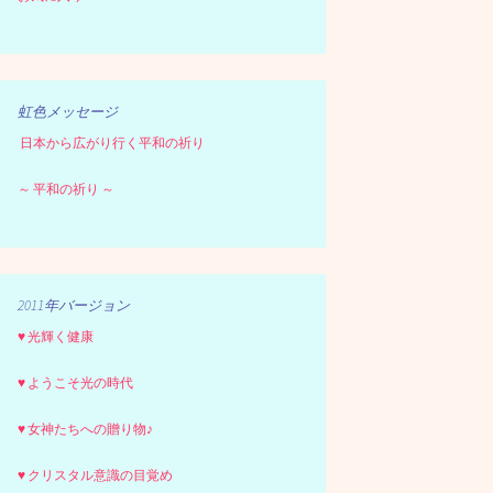
虹色メッセージ
日本から広がり行く平和の祈り
～ 平和の祈り ～
2011年バージョン
♥ 光輝く健康
♥ ようこそ光の時代
♥ 女神たちへの贈り物♪
♥ クリスタル意識の目覚め