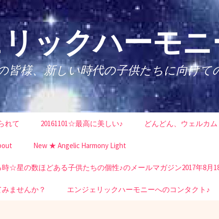
リックハーモニー
性の皆様、新しい時代の子供たちに向けて
られて
20161101☆最高に美しい♪
どんどん、ウェルカム
bout
New ★ Angelic Harmony Light
☆星の数ほどある子供たちの個性♪のメールマガジン2017年8月1
てみませんか？
エンジェリックハーモニーへのコンタクト♪