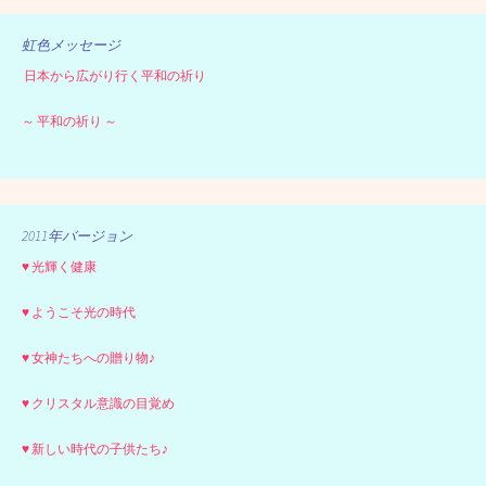
虹色メッセージ
日本から広がり行く平和の祈り
～ 平和の祈り ～
2011年バージョン
♥ 光輝く健康
♥ ようこそ光の時代
♥ 女神たちへの贈り物♪
♥ クリスタル意識の目覚め
♥ 新しい時代の子供たち♪