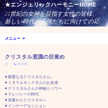
コ
★エンジェリックハーモニーHOME
ン
21世紀の女神を目指す女性の皆様、
テ
ン
新しい時代の子供たちに向けての応
ツ
援メッセージ♪
へ
検
ス
メニュー
索:
キ
ッ
プ
クリスタル意識の目覚め
未分類
♥ 親愛なるクリスタルさん;
♥ ミネラルキングダムのお友達
♥ クリスタルさんの神秘とパワー
♥ テレパシーの時代
♥ 炭素からクリスタルへ
♥ インナーアセンション