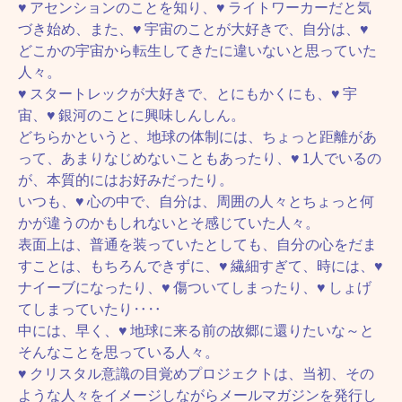
♥ アセンションのことを知り、♥ ライトワーカーだと気
づき始め、また、♥ 宇宙のことが大好きで、自分は、♥
どこかの宇宙から転生してきたに違いないと思っていた
人々。
♥ スタートレックが大好きで、とにもかくにも、♥ 宇
宙、♥ 銀河のことに興味しんしん。
どちらかというと、地球の体制には、ちょっと距離があ
って、あまりなじめないこともあったり、♥ 1人でいるの
が、本質的にはお好みだったり。
いつも、♥ 心の中で、自分は、周囲の人々とちょっと何
かが違うのかもしれないとそ感じていた人々。
表面上は、普通を装っていたとしても、自分の心をだま
すことは、もちろんできずに、♥ 繊細すぎて、時には、♥
ナイーブになったり、♥ 傷ついてしまったり、♥ しょげ
てしまっていたり‥‥
中には、早く、♥ 地球に来る前の故郷に還りたいな～と
そんなことを思っている人々。
♥ クリスタル意識の目覚めプロジェクトは、当初、その
ような人々をイメージしながらメールマガジンを発行し