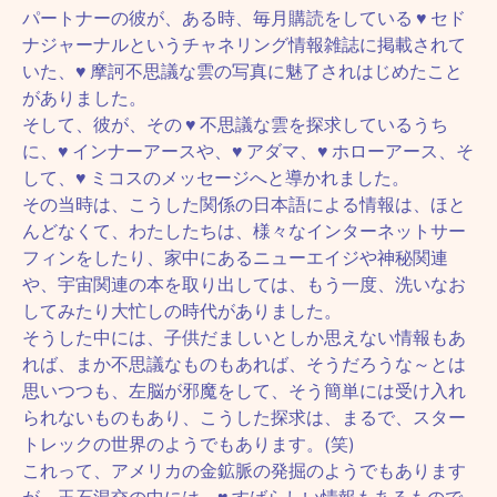
パートナーの彼が、ある時、毎月購読をしている ♥ セド
ナジャーナルというチャネリング情報雑誌に掲載されて
いた、♥ 摩訶不思議な雲の写真に魅了されはじめたこと
がありました。
そして、彼が、その ♥ 不思議な雲を探求しているうち
に、♥ インナーアースや、♥ アダマ、♥ ホローアース、そ
して、♥ ミコスのメッセージへと導かれました。
その当時は、こうした関係の日本語による情報は、ほと
んどなくて、わたしたちは、様々なインターネットサー
フィンをしたり、家中にあるニューエイジや神秘関連
や、宇宙関連の本を取り出しては、もう一度、洗いなお
してみたり大忙しの時代がありました。
そうした中には、子供だましいとしか思えない情報もあ
れば、まか不思議なものもあれば、そうだろうな～とは
思いつつも、左脳が邪魔をして、そう簡単には受け入れ
られないものもあり、こうした探求は、まるで、スター
トレックの世界のようでもあります。(笑)
これって、アメリカの金鉱脈の発掘のようでもあります