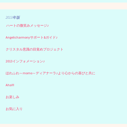
2013年版
ハートの微笑みメッセージ♪
Angelicharmonyサポート&ガイド♪
クリスタル意識の目覚めプロジェクト
2013インフォメーション♪
ほわふわ～momo～ディアナーラ♪より心からの喜びと共に
Aha!!!
お楽しみ
お気に入り