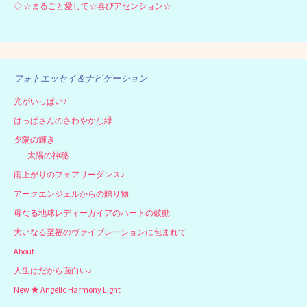
◇
☆まるごと愛して☆喜びアセンション☆
フォトエッセイ＆ナビゲーション
光がいっぱい♪
はっぱさんのさわやかな緑
夕陽の輝き
太陽の神秘
雨上がりのフェアリーダンス♪
アークエンジェルからの贈り物
母なる地球レディーガイアのハートの鼓動
大いなる至福のヴァイブレーションに包まれて
About
人生はだから面白い♪
New ★ Angelic Harmony Light