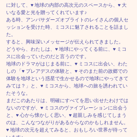
に対して、♥ 地球の内部の高次元のスペースから、♥ 大
いなる愛と光を贈ってくれています♪
ある時、アンバサダーズオブライトのレイさんの個人セ
ッションを受けた時、ミコスに魅了されることを話まし
た。
すると、興味深いメッセージが伝えられてきました。
どうやら、わたしは、♥ 地球にやってくる前に、♥ ミコ
スに出会っていたのだと言うのです。
地球のドラマがはじまる前に、♥ ミコスに出会い、わた
しの 「♥ プレアデスの体験と、♥ そのまた前の故郷での
体験を地球という惑星で生かせるので地球にやってきて
みては？」と、♥ ミコスから、地球への旅を誘われてい
たそうな。
まだこのあたりは、明確にすべてを思い出せたわけでは
ないのですが、♥ ミコスのヴァイブレーションに出会う
と、♥ 心から懐かしく思い、♥ 超親しみを感じてしまう
のは、こんなつながりがあるからなのかもしれません。
♥ 地球の次元を超えてみると、おもしろい世界が待って