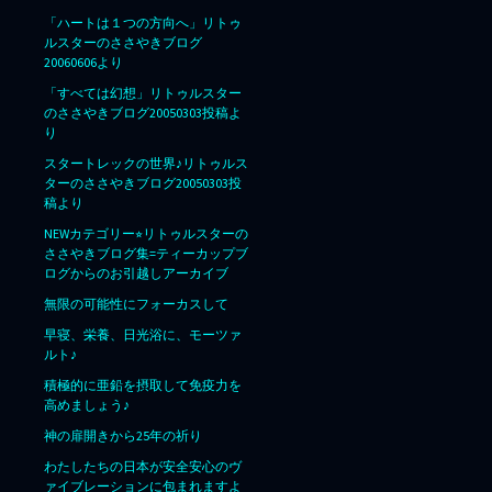
「ハートは１つの方向へ」リトゥ
ルスターのささやきブログ
20060606より
「すべては幻想」リトゥルスター
のささやきブログ20050303投稿よ
り
スタートレックの世界♪リトゥルス
ターのささやきブログ20050303投
稿より
NEWカテゴリー⭐︎リトゥルスターの
ささやきブログ集=ティーカップブ
ログからのお引越しアーカイブ
無限の可能性にフォーカスして
早寝、栄養、日光浴に、モーツァ
ルト♪
積極的に亜鉛を摂取して免疫力を
高めましょう♪
神の扉開きから25年の祈り
わたしたちの日本が安全安心のヴ
ァイブレーションに包まれますよ