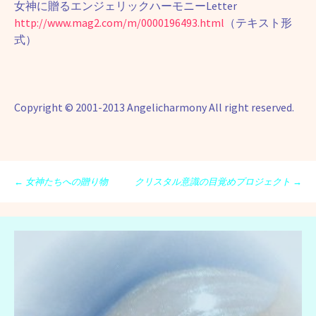
女神に贈るエンジェリックハーモニーLetter
http://www.mag2.com/m/0000196493.html
（テキスト形
式）
Copyright © 2001-2013 Angelicharmony All right reserved.
投
←
女神たちへの贈り物
クリスタル意識の目覚めプロジェクト
→
稿
ナ
ビ
ゲ
ー
シ
ョ
ン