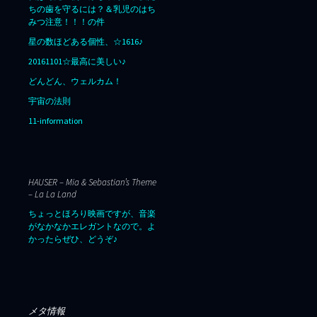
ちの歯を守るには？＆乳児のはち
みつ注意！！！の件
星の数ほどある個性、☆1616♪
20161101☆最高に美しい♪
どんどん、ウェルカム！
宇宙の法則
11-information
HAUSER – Mia & Sebastian’s Theme
– La La Land
ちょっとほろり映画ですが、音楽
がなかなかエレガントなので。よ
かったらぜひ、どうぞ♪
メタ情報