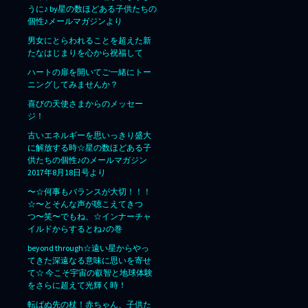
うに♪ by星の数ほどある子供たちの
個性♪メールマガジンより
男女にとらわれることを超えた新
たなはじまりを心から祝福して
ハートの扉を開いてご一緒にトー
ニングしてみませんか？
喜びの天使さまからのメッセー
ジ！
古いエネルギーを思いっきり盛大
に解放する時☆星の数ほどある子
供たちの個性♪のメールマガジン
2017年8月18日号より
〜☆何事もバランスが大切！！！
☆〜とそんな声が聴こえてきつ
つ〜笑〜でもね、☆インナーチャ
イルドからするとね♪の巻
beyond through☆遠い星からやっ
てきた深遠なる意味に思いを寄せ
て☆ 今こそ宇宙の叡智と地球体験
をさらに超えて光輝く時！
転ばぬ先の杖！赤ちゃん、子供た