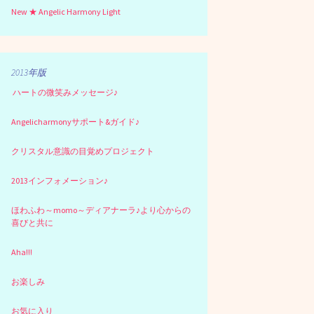
New ★ Angelic Harmony Light
2013年版
ハートの微笑みメッセージ♪
Angelicharmonyサポート&ガイド♪
クリスタル意識の目覚めプロジェクト
2013インフォメーション♪
ほわふわ～momo～ディアナーラ♪より心からの
喜びと共に
Aha!!!
お楽しみ
お気に入り