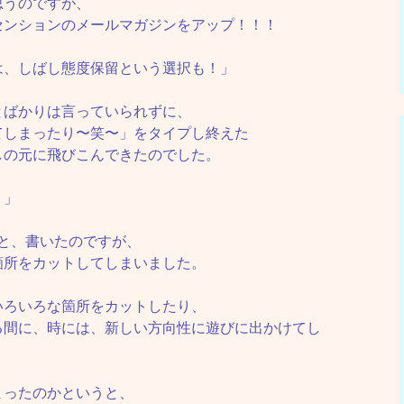
思うのですが、
センションのメールマガジンをアップ！！！
は、しばし態度保留という選択も！」
、
とばかりは言っていられずに、
てしまったり〜笑〜」をタイプし終えた
しの元に飛びこんできたのでした。
！
」
と、書いたのですが、
箇所をカットしてしまいました。
いろいろな箇所をカットしたり、
る間に、時には、新しい方向性に遊びに出かけてし
まったのかというと、