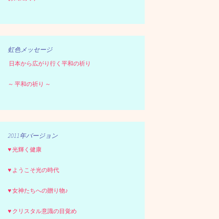
虹色メッセージ
日本から広がり行く平和の祈り
～ 平和の祈り ～
2011年バージョン
♥ 光輝く健康
♥ ようこそ光の時代
♥ 女神たちへの贈り物♪
♥ クリスタル意識の目覚め