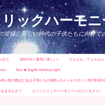
リックハーモニー
性の皆様、新しい時代の子供たちに向けて
られて
20161101☆最高に美しい♪
どんどん、ウェルカム
bout
New ★ Angelic Harmony Light
☆星の数ほどある子供たちの個性♪のメールマガジン2017年8月1
てみませんか？
エンジェリックハーモニーへのコンタクト♪