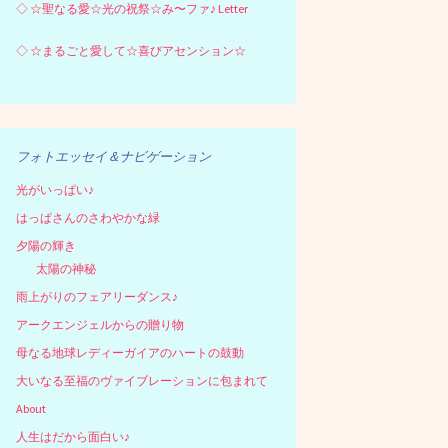
◇
☆聖なる愛☆光の祝祭☆み〜ファ♪ Letter
◇
☆まるごと愛して☆喜びアセンション☆
フォトエッセイ＆ナビゲーション
光がいっぱい♪
はっぱさんのさわやかな緑
夕陽の輝き
太陽の神秘
雨上がりのフェアリーダンス♪
アークエンジェルからの贈り物
母なる地球レディーガイアのハートの鼓動
大いなる至福のヴァイブレーションに包まれて
About
人生はだから面白い♪