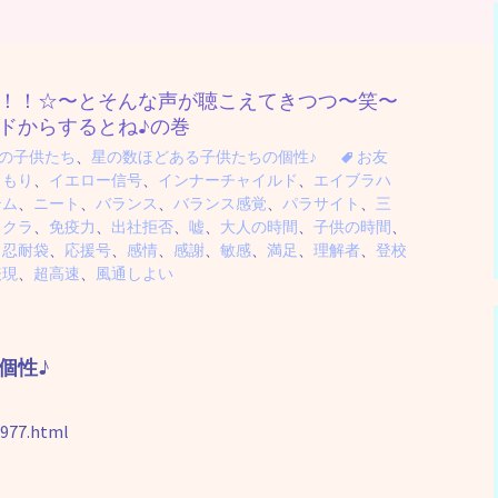
！！☆〜とそんな声が聴こえてきつつ〜笑〜
ドからするとね♪の巻
の子供たち
、
星の数ほどある子供たちの個性♪
お友
こもり
、
イエロー信号
、
インナーチャイルド
、
エイブラハ
テム
、
ニート
、
バランス
、
バランス感覚
、
パラサイト
、
三
ャクラ
、
免疫力
、
出社拒否
、
嘘
、
大人の時間
、
子供の時間
、
、
忍耐袋
、
応援号
、
感情
、
感謝
、
敏感
、
満足
、
理解者
、
登校
表現
、
超高速
、
風通しよい
個性♪
977.html