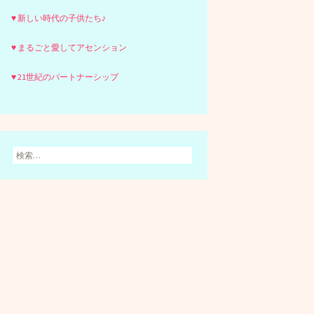
♥ 新しい時代の子供たち♪
♥ まるごと愛してアセンション
♥ 21世紀のパートナーシップ
検
索: