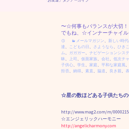
「お友達」タグアーカイブ
〜☆何事もバランスが大切！
でもね、☆インナーチャイル
メールマガジン
、
新しい時代
達
、
こどもの日
、
さようなら
、
ひき
ム
、
ガガガー
、
ナビゲーションシス
昧
、
上司
、
仮面家族
、
会社
、
低次チ
子供心
、
学生
、
家庭
、
平和な家庭風
拒否
、
納得
、
素直
、
脇道
、
良き親
、
☆星の数ほどある子供たちの
http://www.mag2.com/m/0000215
☆エンジェリックハーモニー
http://angelicharmony.com