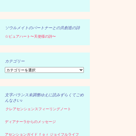
ソウルメイトのパートナーとの共創造の詩
☆ピュアハート〜天使様の詩〜
カテゴリー
カ
テ
ゴ
リ
ー
文字バランス未調整ゆえに読みずらくてごめ
んなさい♪
クレアセンシェンスフィーリングノート
ディアナーラからのメッセージ
アセンションガイド ｆｏｒ ジョイフルライフ