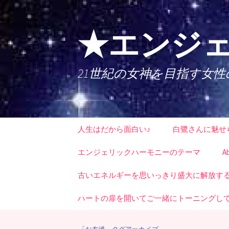
コ
ン
テ
★エンジェ
ン
ツ
へ
21世紀の女神を目指す女
ス
キ
ッ
プ
人生はだから面白い♪
白鷺さんに魅せ
エンジェリックハーモニーのテーマ
A
古いエネルギーを思いっきり盛大に解放する時
ハートの扉を開いてご一緒にトーニングし