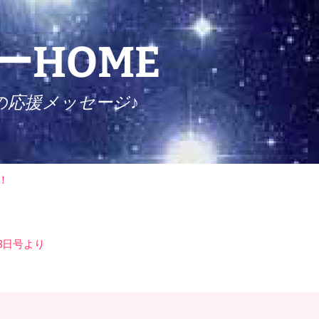
HOME
の応援メッセージ♪
検
！
索:
8日号より