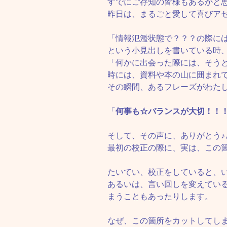
すでにご存知の皆様もあるかと
昨日は、まるごと愛して喜びア
「情報氾濫状態で？？？の際に
という小見出しを書いている時
「何かに出会った際には、そう
時には、資料や本の山に囲まれ
その瞬間、あるフレーズがわた
「
何事も☆バランスが大切！！
そして、その声に、ありがとう♪
最初の校正の際に、実は、この
たいてい、校正をしていると、
あるいは、言い回しを変えてい
まうこともあったりします。
なぜ、この箇所をカットしてし