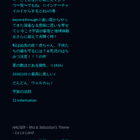
つ〜笑〜でもね、☆インナーチャ
イルドからするとね♪の巻
beyond through☆遠い星からやっ
てきた深遠なる意味に思いを寄せ
て☆ 今こそ宇宙の叡智と地球体験
をさらに超えて光輝く時！
転ばぬ先の杖！赤ちゃん、子供た
ちの歯を守るには？＆乳児のはち
みつ注意！！！の件
星の数ほどある個性、☆1616♪
20161101☆最高に美しい♪
どんどん、ウェルカム！
宇宙の法則
11-information
HAUSER – Mia & Sebastian’s Theme
– La La Land