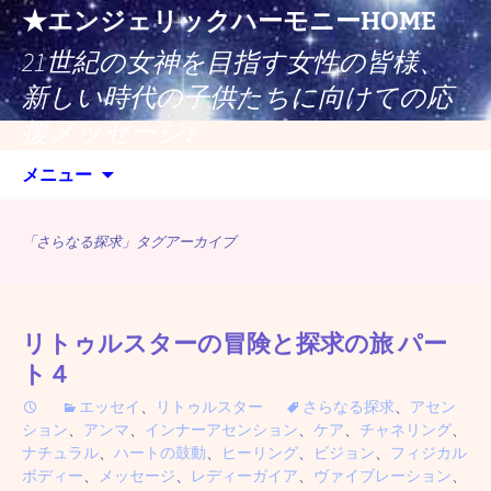
コ
★エンジェリックハーモニーHOME
ン
21世紀の女神を目指す女性の皆様、
テ
ン
新しい時代の子供たちに向けての応
ツ
援メッセージ♪
へ
検
ス
メニュー
索:
キ
ッ
「さらなる探求」タグアーカイブ
プ
リトゥルスターの冒険と探求の旅 パー
ト４
エッセイ
、
リトゥルスター
さらなる探求
、
アセン
ション
、
アンマ
、
インナーアセンション
、
ケア
、
チャネリング
、
ナチュラル
、
ハートの鼓動
、
ヒーリング
、
ビジョン
、
フィジカル
ボディー
、
メッセージ
、
レディーガイア
、
ヴァイブレーション
、