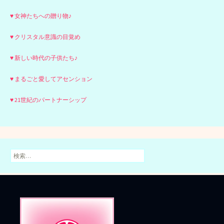
♥ 女神たちへの贈り物♪
♥ クリスタル意識の目覚め
♥ 新しい時代の子供たち♪
♥ まるごと愛してアセンション
♥ 21世紀のパートナーシップ
検
索: