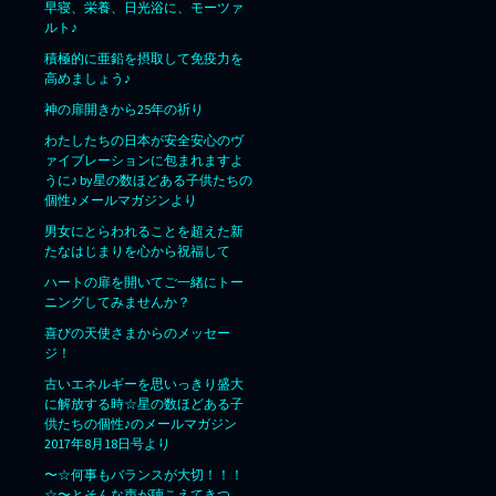
早寝、栄養、日光浴に、モーツァ
ルト♪
積極的に亜鉛を摂取して免疫力を
高めましょう♪
神の扉開きから25年の祈り
わたしたちの日本が安全安心のヴ
ァイブレーションに包まれますよ
うに♪ by星の数ほどある子供たちの
個性♪メールマガジンより
男女にとらわれることを超えた新
たなはじまりを心から祝福して
ハートの扉を開いてご一緒にトー
ニングしてみませんか？
喜びの天使さまからのメッセー
ジ！
古いエネルギーを思いっきり盛大
に解放する時☆星の数ほどある子
供たちの個性♪のメールマガジン
2017年8月18日号より
〜☆何事もバランスが大切！！！
☆〜とそんな声が聴こえてきつ