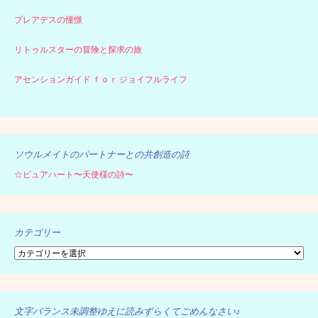
プレアデスの憧憬
リトゥルスターの冒険と探求の旅
アセンションガイド ｆｏｒ ジョイフルライフ
ソウルメイトのパートナーとの共創造の詩
☆ピュアハート〜天使様の詩〜
カテゴリー
カ
テ
ゴ
リ
ー
文字バランス未調整ゆえに読みずらくてごめんなさい♪