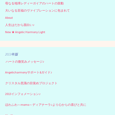
母なる地球レディーガイアのハートの鼓動
大いなる至福のヴァイブレーションに包まれて
About
人生はだから面白い♪
New ★ Angelic Harmony Light
2013年版
ハートの微笑みメッセージ♪
Angelicharmonyサポート&ガイド♪
クリスタル意識の目覚めプロジェクト
2013インフォメーション♪
ほわふわ～momo～ディアナーラ♪より心からの喜びと共に