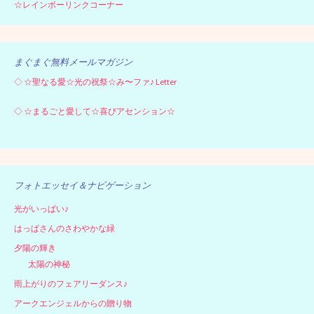
☆レインボーリンクコーナー
まぐまぐ無料メールマガジン
◇
☆聖なる愛☆光の祝祭☆み〜ファ♪ Letter
◇
☆まるごと愛して☆喜びアセンション☆
フォトエッセイ＆ナビゲーション
光がいっぱい♪
はっぱさんのさわやかな緑
夕陽の輝き
太陽の神秘
雨上がりのフェアリーダンス♪
アークエンジェルからの贈り物