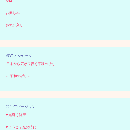
Aha!!!
お楽しみ
お気に入り
虹色メッセージ
日本から広がり行く平和の祈り
～ 平和の祈り ～
2011年バージョン
♥ 光輝く健康
♥ ようこそ光の時代