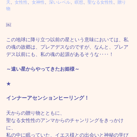
天
、
女性性
、
女神性
、
深いレベル
、
瞑想
、
聖なる女性性
、
贈り
物
￼
この地球に降り立つ以前の星という意味においては、私
の魂の故郷は、プレアデスなのですが、なんと、プレア
デス以前にも、私の魂の起源があるそうな‥‥！
～遠い星からやってきたお姫様～
★
インナーアセンションヒーリング！
天からの贈り物とともに、
聖なる女性性のアンマからのチャンリングをきっかけ
に、
私の中に眠っていた、イエス様との出会いと神秘の学び