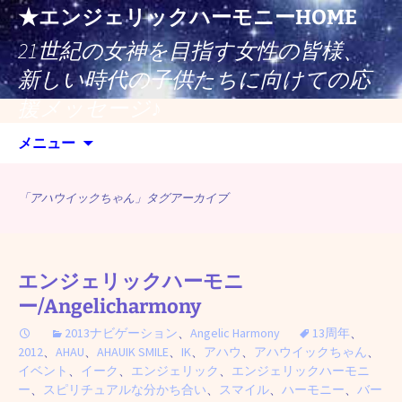
コ
★エンジェリックハーモニーHOME
ン
21世紀の女神を目指す女性の皆様、
テ
ン
新しい時代の子供たちに向けての応
ツ
援メッセージ♪
へ
検
ス
メニュー
索:
キ
ッ
「アハウイックちゃん」タグアーカイブ
プ
エンジェリックハーモニ
ー/Angelicharmony
2013ナビゲーション
、
Angelic Harmony
13周年
、
2012
、
AHAU
、
AHAUIK SMILE
、
IK
、
アハウ
、
アハウイックちゃん
、
イベント
、
イーク
、
エンジェリック
、
エンジェリックハーモニ
ー
、
スピリチュアルな分かち合い
、
スマイル
、
ハーモニー
、
バー