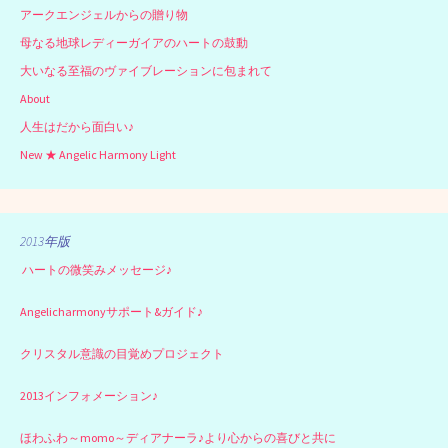
アークエンジェルからの贈り物
母なる地球レディーガイアのハートの鼓動
大いなる至福のヴァイブレーションに包まれて
About
人生はだから面白い♪
New ★ Angelic Harmony Light
2013年版
ハートの微笑みメッセージ♪
Angelicharmonyサポート&ガイド♪
クリスタル意識の目覚めプロジェクト
2013インフォメーション♪
ほわふわ～momo～ディアナーラ♪より心からの喜びと共に