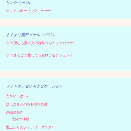
リンクページ♪
☆レインボーリンクコーナー
まぐまぐ無料メールマガジン
◇
☆聖なる愛☆光の祝祭☆み〜ファ♪ Letter
◇
☆まるごと愛して☆喜びアセンション☆
フォトエッセイ＆ナビゲーション
光がいっぱい♪
はっぱさんのさわやかな緑
夕陽の輝き
太陽の神秘
雨上がりのフェアリーダンス♪