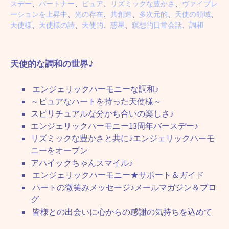
スデー
、
パートナー
、
ピュア
、
リズミックな豊かさ
、
ヴァイブレ
ーションを上昇中
、
光の存在
、
共創造
、
多次元的
、
天使の領域
、
天使様
、
天使様の詩
、
天使的
、
惑星
、
瞑想的日常会話
、
調和
天使的な調和の世界♪
エンジェリックハーモニーな調和♪
～ピュアなハートを持った天使様～
スピリチュアルな分かち合いの楽しさ♪
エンジェリックハーモニー13周年バースデー♪
リズミックな豊かさと共に♪エンジェリックハーモ
ニーをオープン
アハイックちゃんスマイル♪
エンジェリックハーモニー★サポート＆ガイド
ハートの微笑みメッセージ♪メールマガジン＆ブロ
グ
皆様との出会いに心からの感謝の気持ちを込めて