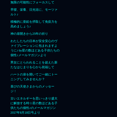
無限の可能性にフォーカスして
早寝、栄養、日光浴に、モーツァ
ルト♪
積極的に亜鉛を摂取して免疫力を
高めましょう♪
神の扉開きから25年の祈り
わたしたちの日本が安全安心のヴ
ァイブレーションに包まれますよ
うに♪ by星の数ほどある子供たちの
個性♪メールマガジンより
男女にとらわれることを超えた新
たなはじまりを心から祝福して
ハートの扉を開いてご一緒にトー
ニングしてみませんか？
喜びの天使さまからのメッセー
ジ！
古いエネルギーを思いっきり盛大
に解放する時☆星の数ほどある子
供たちの個性♪のメールマガジン
2017年8月18日号より