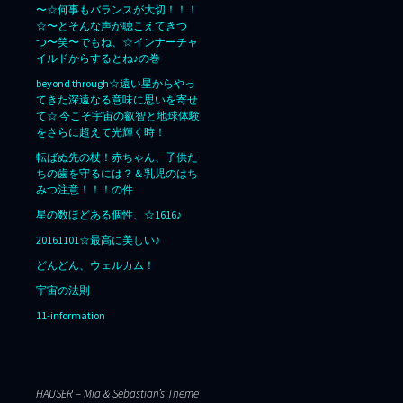
〜☆何事もバランスが大切！！！
☆〜とそんな声が聴こえてきつ
つ〜笑〜でもね、☆インナーチャ
イルドからするとね♪の巻
beyond through☆遠い星からやっ
てきた深遠なる意味に思いを寄せ
て☆ 今こそ宇宙の叡智と地球体験
をさらに超えて光輝く時！
転ばぬ先の杖！赤ちゃん、子供た
ちの歯を守るには？＆乳児のはち
みつ注意！！！の件
星の数ほどある個性、☆1616♪
20161101☆最高に美しい♪
どんどん、ウェルカム！
宇宙の法則
11-information
HAUSER – Mia & Sebastian’s Theme