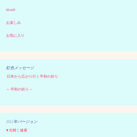
Aha!!!
お楽しみ
お気に入り
虹色メッセージ
日本から広がり行く平和の祈り
～ 平和の祈り ～
2011年バージョン
♥ 光輝く健康