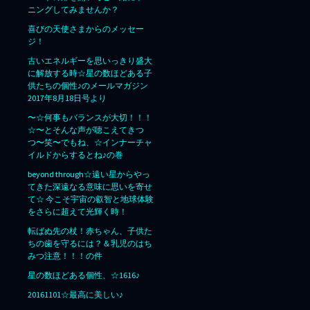
ニングしてみませんか？
喜びの天使さまからのメッセー
ジ！
古いエネルギーを思いっきり盛大
に解放する時☆星の数ほどある子
供たちの個性♪のメールマガジン
2017年8月18日号より
〜☆何事もバランスが大切！！！
☆〜とそんな声が聴こえてきつ
つ〜笑〜でもね、☆インナーチャ
イルドからするとね♪の巻
beyond through☆遠い星からやっ
てきた深遠なる意味に思いを寄せ
て☆ 今こそ宇宙の叡智と地球体験
をさらに超えて光輝く時！
転ばぬ先の杖！赤ちゃん、子供た
ちの歯を守るには？＆乳児のはち
みつ注意！！！の件
星の数ほどある個性、☆1616♪
20161101☆最高に美しい♪