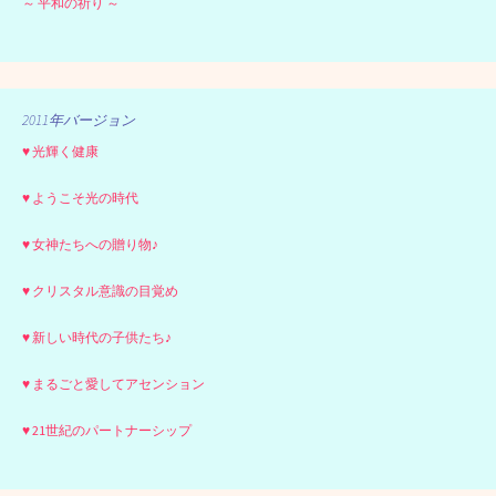
～ 平和の祈り ～
2011年バージョン
♥ 光輝く健康
♥ ようこそ光の時代
♥ 女神たちへの贈り物♪
♥ クリスタル意識の目覚め
♥ 新しい時代の子供たち♪
♥ まるごと愛してアセンション
♥ 21世紀のパートナーシップ