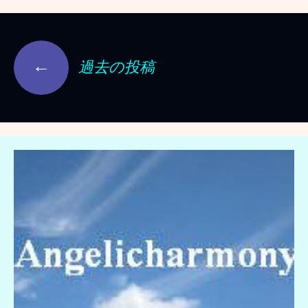
投
←
稿
過去の投稿
ナ
ビ
ゲ
ー
シ
ョ
ン