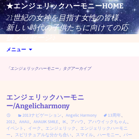
コ
★エンジェリックハーモニーHOME
ン
21世紀の女神を目指す女性の皆様、
テ
ン
新しい時代の子供たちに向けての応
ツ
援メッセージ♪
へ
検
ス
メニュー
索:
キ
ッ
「エンジェリックハーモニー」タグアーカイブ
プ
エンジェリックハーモニ
ー/Angelicharmony
2013ナビゲーション
、
Angelic Harmony
13周年
、
2012
、
AHAU
、
AHAUIK SMILE
、
IK
、
アハウ
、
アハウイックちゃん
、
イベント
、
イーク
、
エンジェリック
、
エンジェリックハーモニ
ー
、
スピリチュアルな分かち合い
、
スマイル
、
ハーモニー
、
バー