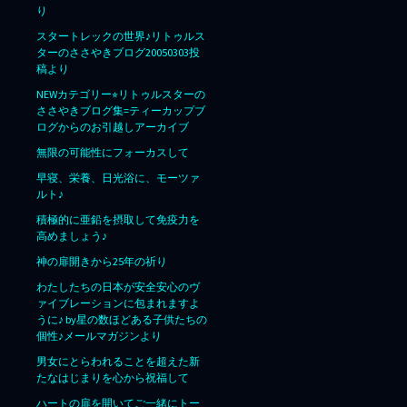
り
スタートレックの世界♪リトゥルス
ターのささやきブログ20050303投
稿より
NEWカテゴリー⭐︎リトゥルスターの
ささやきブログ集=ティーカップブ
ログからのお引越しアーカイブ
無限の可能性にフォーカスして
早寝、栄養、日光浴に、モーツァ
ルト♪
積極的に亜鉛を摂取して免疫力を
高めましょう♪
神の扉開きから25年の祈り
わたしたちの日本が安全安心のヴ
ァイブレーションに包まれますよ
うに♪ by星の数ほどある子供たちの
個性♪メールマガジンより
男女にとらわれることを超えた新
たなはじまりを心から祝福して
ハートの扉を開いてご一緒にトー