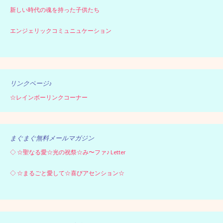
新しい時代の魂を持った子供たち
エンジェリックコミュニュケーション
リンクページ♪
☆レインボーリンクコーナー
まぐまぐ無料メールマガジン
◇
☆聖なる愛☆光の祝祭☆み〜ファ♪ Letter
◇
☆まるごと愛して☆喜びアセンション☆