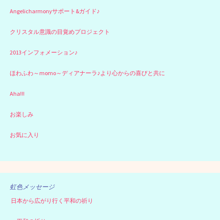
Angelicharmonyサポート&ガイド♪
クリスタル意識の目覚めプロジェクト
2013インフォメーション♪
ほわふわ～momo～ディアナーラ♪より心からの喜びと共に
Aha!!!
お楽しみ
お気に入り
虹色メッセージ
日本から広がり行く平和の祈り