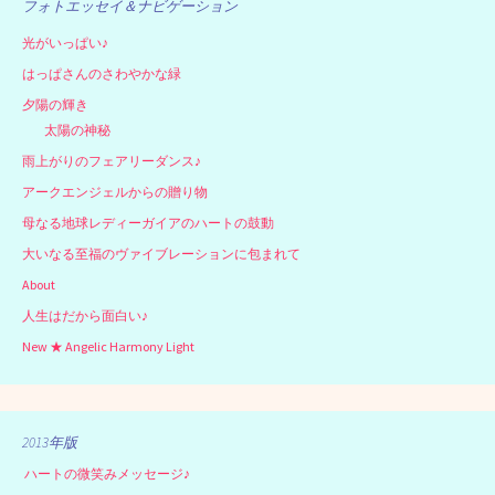
フォトエッセイ＆ナビゲーション
光がいっぱい♪
はっぱさんのさわやかな緑
夕陽の輝き
太陽の神秘
雨上がりのフェアリーダンス♪
アークエンジェルからの贈り物
母なる地球レディーガイアのハートの鼓動
大いなる至福のヴァイブレーションに包まれて
About
人生はだから面白い♪
New ★ Angelic Harmony Light
2013年版
ハートの微笑みメッセージ♪