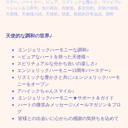
スデー
、
パートナー
、
ピュア
、
リズミックな豊かさ
、
ヴァイブレ
ーションを上昇中
、
光の存在
、
共創造
、
多次元的
、
天使の領域
、
天使様
、
天使様の詩
、
天使的
、
惑星
、
瞑想的日常会話
、
調和
天使的な調和の世界♪
エンジェリックハーモニーな調和♪
～ピュアなハートを持った天使様～
スピリチュアルな分かち合いの楽しさ♪
エンジェリックハーモニー13周年バースデー♪
リズミックな豊かさと共に♪エンジェリックハーモ
ニーをオープン
アハイックちゃんスマイル♪
エンジェリックハーモニー★サポート＆ガイド
ハートの微笑みメッセージ♪メールマガジン＆ブロ
グ
皆様との出会いに心からの感謝の気持ちを込めて