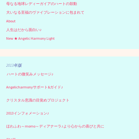
母なる地球レディーガイアのハートの鼓動
大いなる至福のヴァイブレーションに包まれて
About
人生はだから面白い♪
New ★ Angelic Harmony Light
2013年版
ハートの微笑みメッセージ♪
Angelicharmonyサポート&ガイド♪
クリスタル意識の目覚めプロジェクト
2013インフォメーション♪
ほわふわ～momo～ディアナーラ♪より心からの喜びと共に