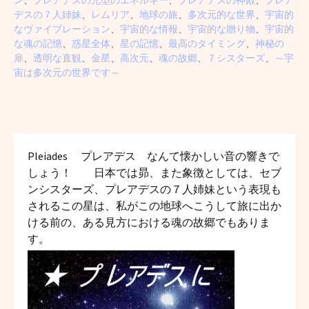
ン
、
プレアデスの元型のエネルギー
、
プレアデスの神殿
、
プレア
デスの７人姉妹
、
レムリア
、
地球の旅
、
多次元的な世界
、
宇宙的
なヴァイブレーション
、
宇宙的な情報
、
宇宙的な贈り物
、
宇宙的
な魂の記憶
、
惑星全体
、
星の記憶
、
最高のタイミング
、
神秘の
扉
、
透明な直観
、
金星
、
高次元
、
魂の故郷
、
７シスターズ
、
～宇
宙は多次元の世界です～
Pleiades 　プレアデス　なんて懐かしい音の響きで
しょう！　　日本では昴、また象徴としては、セブ
ンシスターズ、プレアデスの７人姉妹という表現も
されるこの星は、私がこの地球へこうして旅に出か
ける前の、ある見方における魂の故郷でもありま