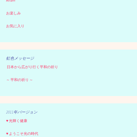
Aha!!!
お楽しみ
お気に入り
虹色メッセージ
日本から広がり行く平和の祈り
～ 平和の祈り ～
2011年バージョン
♥ 光輝く健康
♥ ようこそ光の時代