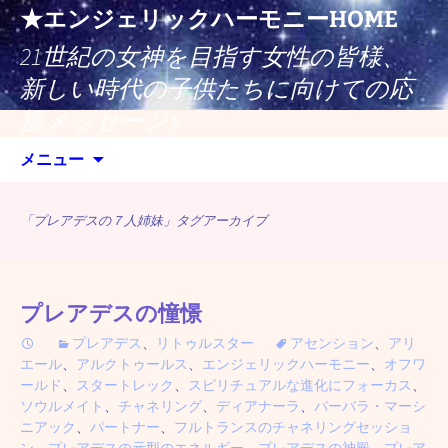
コ
★エンジェリックハーモニーHOME
ン
21世紀の女神を目指す女性の皆様、
テ
ン
新しい時代の子供たちに向けての応
ツ
援メッセージ♪
へ
検
ス
メニュー
索:
キ
ッ
「プレアデスの７人姉妹」タグアーカイブ
プ
プレアデスの憧憬
プレアデス
、
リトゥルスター
アセンション
、
アリ
エール
、
アルクトゥールス
、
エンジェリックハーモニー
、
オフワ
ールド
、
スタートレック
、
スピリチュアルな進化にフォーカス
、
ソウルメイト
、
チャネリング
、
ディアナーラ
、
バーバラ・マーシ
ニアック
、
パートナー
、
フルトランスのチャネリングセッショ