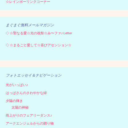
☆レインボーリンクコーナー
まぐまぐ無料メールマガジン
◇
☆聖なる愛☆光の祝祭☆み〜ファ♪ Letter
◇
☆まるごと愛して☆喜びアセンション☆
フォトエッセイ＆ナビゲーション
光がいっぱい♪
はっぱさんのさわやかな緑
夕陽の輝き
太陽の神秘
雨上がりのフェアリーダンス♪
アークエンジェルからの贈り物