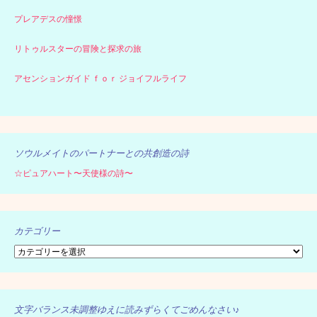
プレアデスの憧憬
リトゥルスターの冒険と探求の旅
アセンションガイド ｆｏｒ ジョイフルライフ
ソウルメイトのパートナーとの共創造の詩
☆ピュアハート〜天使様の詩〜
カテゴリー
カ
テ
ゴ
リ
ー
文字バランス未調整ゆえに読みずらくてごめんなさい♪