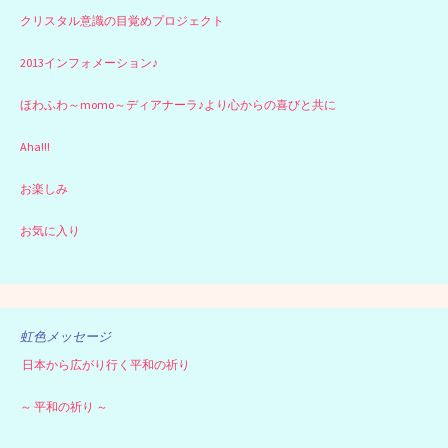
クリスタル意識の目覚めプロジェクト
2013インフォメーション♪
ほわふわ～momo～ディアナーラ♪より心からの喜びと共に
Aha!!!
お楽しみ
お気に入り
虹色メッセージ
日本から広がり行く平和の祈り
～ 平和の祈り ～