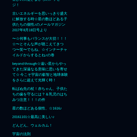
ジ！
古いエネルギーを思いっきり盛大
に解放する時☆星の数ほどある子
供たちの個性♪のメールマガジン
2017年8月18日号より
〜☆何事もバランスが大切！！！
☆〜とそんな声が聴こえてきつ
つ〜笑〜でもね、☆インナーチャ
イルドからするとね♪の巻
beyond through☆遠い星からやっ
てきた深遠なる意味に思いを寄せ
て☆ 今こそ宇宙の叡智と地球体験
をさらに超えて光輝く時！
転ばぬ先の杖！赤ちゃん、子供た
ちの歯を守るには？＆乳児のはち
みつ注意！！！の件
星の数ほどある個性、☆1616♪
20161101☆最高に美しい♪
どんどん、ウェルカム！
宇宙の法則