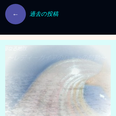
投
←
稿
過去の投稿
ナ
ビ
ゲ
ー
シ
ョ
ン