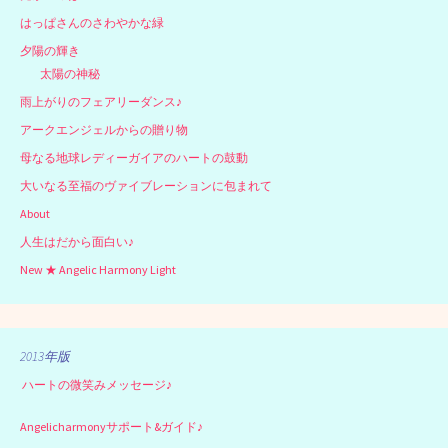
はっぱさんのさわやかな緑
夕陽の輝き
太陽の神秘
雨上がりのフェアリーダンス♪
アークエンジェルからの贈り物
母なる地球レディーガイアのハートの鼓動
大いなる至福のヴァイブレーションに包まれて
About
人生はだから面白い♪
New ★ Angelic Harmony Light
2013年版
ハートの微笑みメッセージ♪
Angelicharmonyサポート&ガイド♪