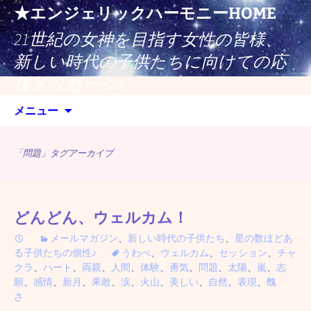
コ
★エンジェリックハーモニーHOME
ン
21世紀の女神を目指す女性の皆様、
テ
ン
新しい時代の子供たちに向けての応
ツ
援メッセージ♪
へ
検
ス
メニュー
索:
キ
ッ
「問題」タグアーカイブ
プ
どんどん、ウェルカム！
メールマガジン
、
新しい時代の子供たち
、
星の数ほどあ
る子供たちの個性♪
うわべ
、
ウェルカム
、
セッション
、
チャ
クラ
、
ハート
、
両親
、
人間
、
体験
、
勇気
、
問題
、
太陽
、
嵐
、
志
願
、
感情
、
新月
、
果敢
、
涙
、
火山
、
美しい
、
自然
、
表現
、
醜
さ