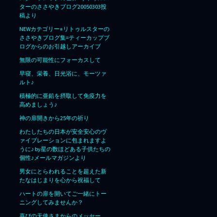
ターのささやきブログ20050303投
稿より
NEWカテゴリー⭐︎リトゥルスターの
ささやきブログ集=ティーカップブ
ログからのお引越しアーカイブ
無限の可能性にフォーカスして
早寝、栄養、日光浴に、モーツァ
ルト♪
積極的に亜鉛を摂取して免疫力を
高めましょう♪
神の扉開きから25年の祈り
わたしたちの日本が安全安心のヴ
ァイブレーションに包まれますよ
うに♪ by星の数ほどある子供たちの
個性♪メールマガジンより
男女にとらわれることを超えた新
たなはじまりを心から祝福して
ハートの扉を開いてご一緒にトー
ニングしてみませんか？
喜びの天使さまからのメッセー