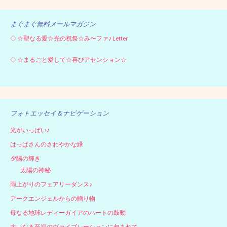
まぐまぐ無料メールマガジン
◇
☆聖なる愛☆光の祝祭☆み〜ファ♪ Letter
◇
☆まるごと愛して☆喜びアセンション☆
フォトエッセイ＆ナビゲーション
光がいっぱい♪
はっぱさんのさわやかな緑
夕陽の輝き
太陽の神秘
雨上がりのフェアリーダンス♪
アークエンジェルからの贈り物
母なる地球レディーガイアのハートの鼓動
大いなる至福のヴァイブレーションに包まれて