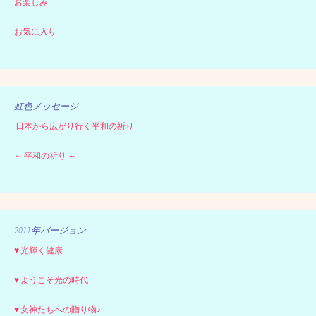
お楽しみ
お気に入り
虹色メッセージ
日本から広がり行く平和の祈り
～ 平和の祈り ～
2011年バージョン
♥ 光輝く健康
♥ ようこそ光の時代
♥ 女神たちへの贈り物♪