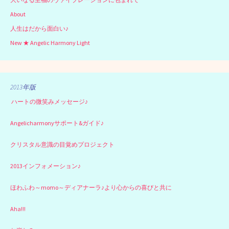
About
人生はだから面白い♪
New ★ Angelic Harmony Light
2013年版
ハートの微笑みメッセージ♪
Angelicharmonyサポート&ガイド♪
クリスタル意識の目覚めプロジェクト
2013インフォメーション♪
ほわふわ～momo～ディアナーラ♪より心からの喜びと共に
Aha!!!