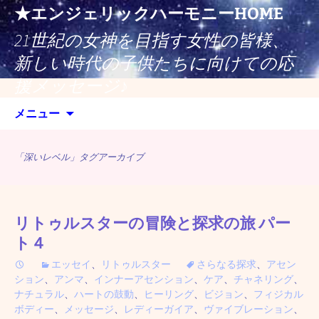
コ
★エンジェリックハーモニーHOME
ン
21世紀の女神を目指す女性の皆様、
テ
ン
新しい時代の子供たちに向けての応
ツ
援メッセージ♪
へ
検
ス
メニュー
索:
キ
ッ
「深いレベル」タグアーカイブ
プ
リトゥルスターの冒険と探求の旅 パー
ト４
エッセイ
、
リトゥルスター
さらなる探求
、
アセン
ション
、
アンマ
、
インナーアセンション
、
ケア
、
チャネリング
、
ナチュラル
、
ハートの鼓動
、
ヒーリング
、
ビジョン
、
フィジカル
ボディー
、
メッセージ
、
レディーガイア
、
ヴァイブレーション
、