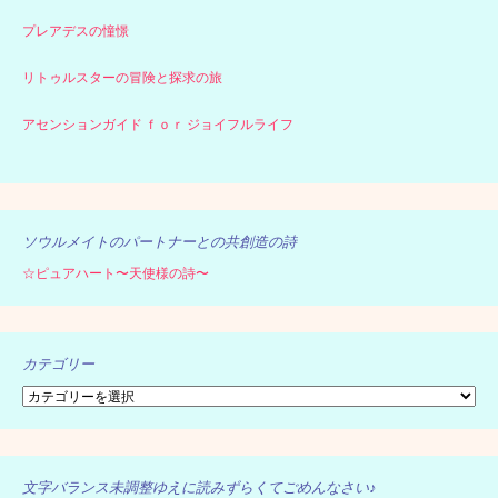
プレアデスの憧憬
リトゥルスターの冒険と探求の旅
アセンションガイド ｆｏｒ ジョイフルライフ
ソウルメイトのパートナーとの共創造の詩
☆ピュアハート〜天使様の詩〜
カテゴリー
カ
テ
ゴ
リ
ー
文字バランス未調整ゆえに読みずらくてごめんなさい♪