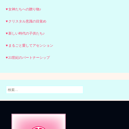
♥ 女神たちへの贈り物♪
♥ クリスタル意識の目覚め
♥ 新しい時代の子供たち♪
♥ まるごと愛してアセンション
♥ 21世紀のパートナーシップ
検
索: