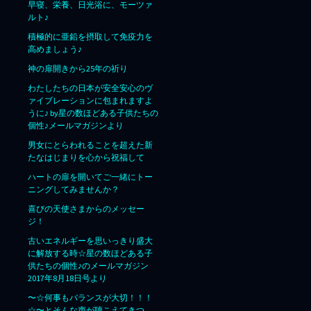
早寝、栄養、日光浴に、モーツァ
ルト♪
積極的に亜鉛を摂取して免疫力を
高めましょう♪
神の扉開きから25年の祈り
わたしたちの日本が安全安心のヴ
ァイブレーションに包まれますよ
うに♪ by星の数ほどある子供たちの
個性♪メールマガジンより
男女にとらわれることを超えた新
たなはじまりを心から祝福して
ハートの扉を開いてご一緒にトー
ニングしてみませんか？
喜びの天使さまからのメッセー
ジ！
古いエネルギーを思いっきり盛大
に解放する時☆星の数ほどある子
供たちの個性♪のメールマガジン
2017年8月18日号より
〜☆何事もバランスが大切！！！
☆〜とそんな声が聴こえてきつ