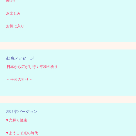
Aha!!!
お楽しみ
お気に入り
虹色メッセージ
日本から広がり行く平和の祈り
～ 平和の祈り ～
2011年バージョン
♥ 光輝く健康
♥ ようこそ光の時代