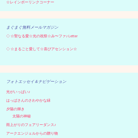
☆レインボーリンクコーナー
まぐまぐ無料メールマガジン
◇
☆聖なる愛☆光の祝祭☆み〜ファ♪ Letter
◇
☆まるごと愛して☆喜びアセンション☆
フォトエッセイ＆ナビゲーション
光がいっぱい♪
はっぱさんのさわやかな緑
夕陽の輝き
太陽の神秘
雨上がりのフェアリーダンス♪
アークエンジェルからの贈り物