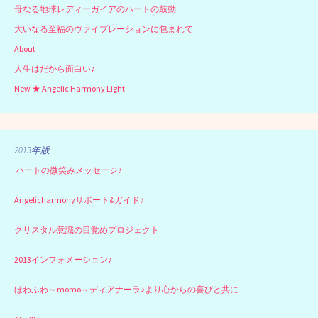
母なる地球レディーガイアのハートの鼓動
大いなる至福のヴァイブレーションに包まれて
About
人生はだから面白い♪
New ★ Angelic Harmony Light
2013年版
ハートの微笑みメッセージ♪
Angelicharmonyサポート&ガイド♪
クリスタル意識の目覚めプロジェクト
2013インフォメーション♪
ほわふわ～momo～ディアナーラ♪より心からの喜びと共に