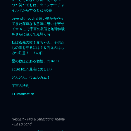
つ〜笑〜でもね、☆インナーチャ
イルドからするとね♪の巻
beyond through☆遠い星からやっ
てきた深遠なる意味に思いを寄せ
て☆ 今こそ宇宙の叡智と地球体験
をさらに超えて光輝く時！
転ばぬ先の杖！赤ちゃん、子供た
ちの歯を守るには？＆乳児のはち
みつ注意！！！の件
星の数ほどある個性、☆1616♪
20161101☆最高に美しい♪
どんどん、ウェルカム！
宇宙の法則
11-information
HAUSER – Mia & Sebastian’s Theme
– La La Land