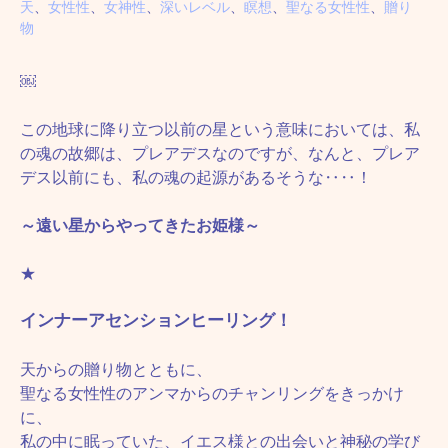
天
、
女性性
、
女神性
、
深いレベル
、
瞑想
、
聖なる女性性
、
贈り
物
￼
この地球に降り立つ以前の星という意味においては、私
の魂の故郷は、プレアデスなのですが、なんと、プレア
デス以前にも、私の魂の起源があるそうな‥‥！
～遠い星からやってきたお姫様～
★
インナーアセンションヒーリング！
天からの贈り物とともに、
聖なる女性性のアンマからのチャンリングをきっかけ
に、
私の中に眠っていた、イエス様との出会いと神秘の学び