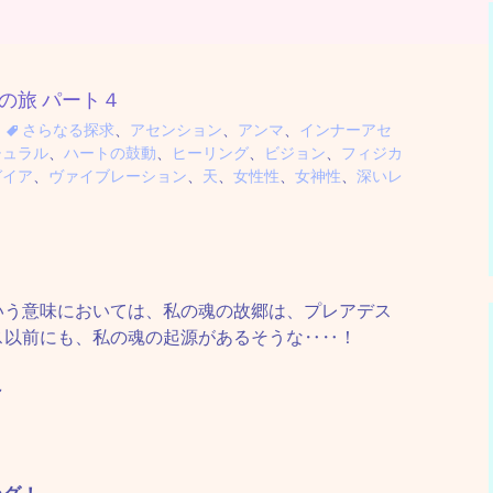
の旅 パート４
さらなる探求
、
アセンション
、
アンマ
、
インナーアセ
チュラル
、
ハートの鼓動
、
ヒーリング
、
ビジョン
、
フィジカ
ガイア
、
ヴァイブレーション
、
天
、
女性性
、
女神性
、
深いレ
いう意味においては、私の魂の故郷は、プレアデス
ス以前にも、私の魂の起源があるそうな‥‥！
～