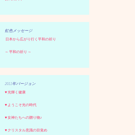
虹色メッセージ
日本から広がり行く平和の祈り
～ 平和の祈り ～
2011年バージョン
♥ 光輝く健康
♥ ようこそ光の時代
♥ 女神たちへの贈り物♪
♥ クリスタル意識の目覚め