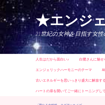
コ
ン
テ
★エンジェ
ン
ツ
へ
21世紀の女神を目指す女
ス
キ
ッ
プ
人生はだから面白い♪
白鷺さんに魅せ
エンジェリックハーモニーのテーマ
A
古いエネルギーを思いっきり盛大に解放する時
ハートの扉を開いてご一緒にトーニングし