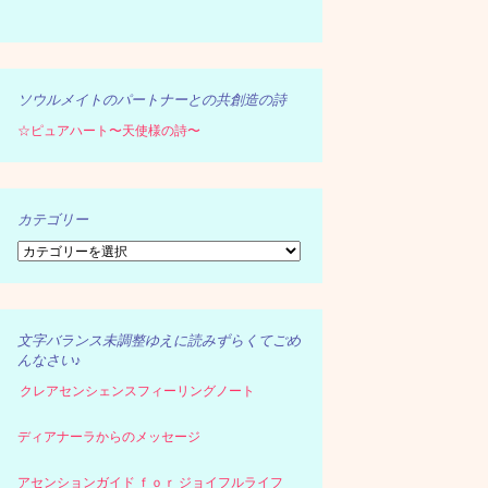
ソウルメイトのパートナーとの共創造の詩
☆ピュアハート〜天使様の詩〜
カテゴリー
カ
テ
ゴ
リ
ー
文字バランス未調整ゆえに読みずらくてごめ
んなさい♪
クレアセンシェンスフィーリングノート
ディアナーラからのメッセージ
アセンションガイド ｆｏｒ ジョイフルライフ