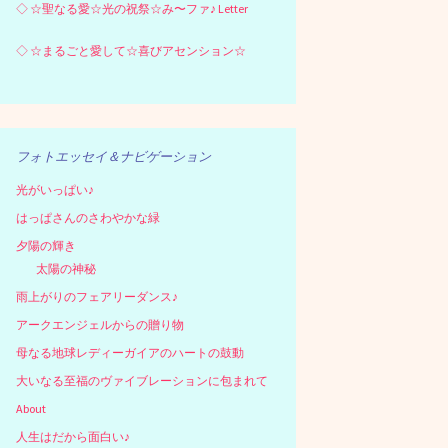
◇
☆聖なる愛☆光の祝祭☆み〜ファ♪ Letter
◇
☆まるごと愛して☆喜びアセンション☆
フォトエッセイ＆ナビゲーション
光がいっぱい♪
はっぱさんのさわやかな緑
夕陽の輝き
太陽の神秘
雨上がりのフェアリーダンス♪
アークエンジェルからの贈り物
母なる地球レディーガイアのハートの鼓動
大いなる至福のヴァイブレーションに包まれて
About
人生はだから面白い♪