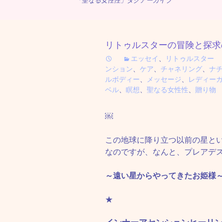
「聖なる女性性」タグアーカイブ
リトゥルスターの冒険と探求
エッセイ
、
リトゥルスター
ンション
、
ケア
、
チャネリング
、
ナ
ルボディー
、
メッセージ
、
レディー
ベル
、
瞑想
、
聖なる女性性
、
贈り物
￼
この地球に降り立つ以前の星と
なのですが、なんと、プレアデ
～遠い星からやってきたお姫様
★