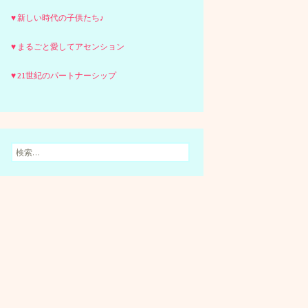
♥ 新しい時代の子供たち♪
♥ まるごと愛してアセンション
♥ 21世紀のパートナーシップ
検
索: