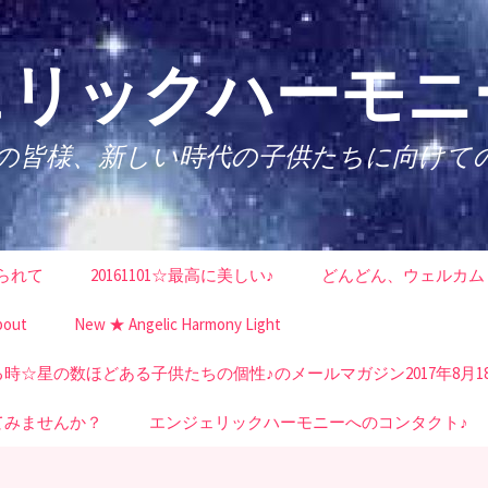
リックハーモニー
性の皆様、新しい時代の子供たちに向けて
られて
20161101☆最高に美しい♪
どんどん、ウェルカム
bout
New ★ Angelic Harmony Light
☆星の数ほどある子供たちの個性♪のメールマガジン2017年8月1
てみませんか？
エンジェリックハーモニーへのコンタクト♪