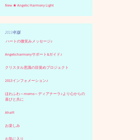
New ★ Angelic Harmony Light
2013年版
ハートの微笑みメッセージ♪
Angelicharmonyサポート&ガイド♪
クリスタル意識の目覚めプロジェクト
2013インフォメーション♪
ほわふわ～momo～ディアナーラ♪より心からの
喜びと共に
Aha!!!
お楽しみ
お気に入り