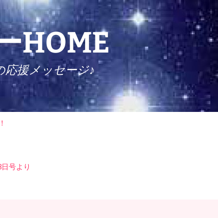
HOME
の応援メッセージ♪
検
！
索:
8日号より