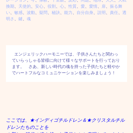
レーション
、
今
、
体験
、
千里眼
、
反応
、
問題
、
地球
、
大人
、
大転
換期
、
天使的
、
安心
、
役割
、
心
、
性質
、
愛
、
愛情
、
扉
、
振る舞
い
、
敏感
、
波動
、
疑問
、
秘訣
、
能力
、
自分自身
、
説明
、
責任
、
透
明さ
、
鍵
、
魂
 エンジェリックハーモニーでは、子供さんたちと関わっ
ていらっしゃる皆様に向けて様々なサポートを行っており
ます。　さあ、新しい時代の魂を持った子供たちと軽やか
でハートフルなコミュニケーションを楽しみましょう！
ここでは、★インディゴチルドレン＆★クリスタルチル
ドレンたちのことを