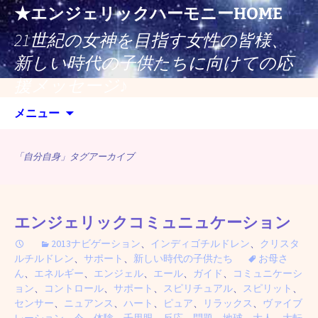
コ
★エンジェリックハーモニーHOME
ン
21世紀の女神を目指す女性の皆様、
テ
ン
新しい時代の子供たちに向けての応
ツ
援メッセージ♪
へ
検
ス
メニュー
索:
キ
ッ
「自分自身」タグアーカイブ
プ
エンジェリックコミュニュケーション
2013ナビゲーション
、
インディゴチルドレン
、
クリスタ
ルチルドレン
、
サポート
、
新しい時代の子供たち
お母さ
ん
、
エネルギー
、
エンジェル
、
エール
、
ガイド
、
コミュニケーシ
ョン
、
コントロール
、
サポート
、
スピリチュアル
、
スピリット
、
センサー
、
ニュアンス
、
ハート
、
ピュア
、
リラックス
、
ヴァイブ