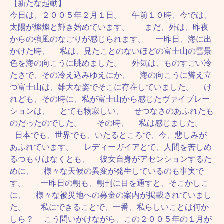
【新たな起動】
今日は、２００５年２月１日。 午前１０時、今では、
太陽が燦燦と輝き始めています。 まだ、外は、昨夜
からの強風のなごりが感じられます。 一昨日、海に出
かけた時、 私は、見たことのないほどの富士山の雪景
色を海の向こうに眺めました。 外気は、ものすごい冷
たさで、その冷え込みゆえにか、 海の向こうに聳え立
つ富士山は、雄大な姿でそこに存在していました。 け
れども、その時に、私が富士山から感じたヴァイブレー
ションは、 とても物寂しい、 せつなさのあふれたも
のだったのでした。 その時、 私は感じました。
日本でも、世界でも、いたるところで、今、悲しみが
あふれています。 レディーガイアとて、人間を苦しめ
るつもりはなくとも、 彼女自身がアセンションするた
めに、 様々な天候の異変が発生しているのも事実で
す。 一昨日の朝も、朝刊に目を通すと、そこかしこ
に、 様々な被災地への募金の案内が掲載されていまし
た。 私にできることで、一番、私らしいことは何か
しら？ こう問いかけながら、この２００５年の１月が