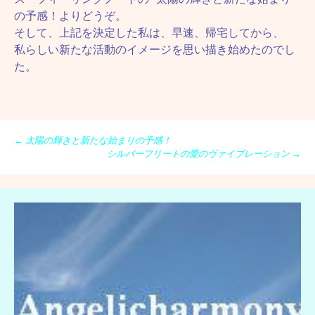
の予感！よりどうぞ。
そして、上記を決定した私は、早速、帰宅してから、
私らしい新たな活動のイメージを思い描き始めたのでし
た。
投
←
太陽の輝きと新たな始まりの予感！
シルバーフリートの愛のヴァイブレーション
→
稿
ナ
ビ
ゲ
ー
シ
ョ
ン