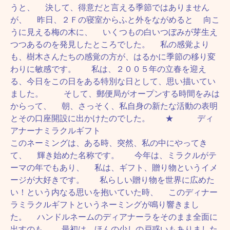
うと、 決して、得意だと言える季節ではありません
が、 昨日、２Ｆの寝室からふと外をながめると 向こ
うに見える梅の木に、 いくつもの白いつぼみが芽生え
つつあるのを発見したところでした。 私の感覚より
も、樹木さんたちの感覚の方が、はるかに季節の移り変
わりに敏感です。 私は、２００５年の立春を迎え
る、今日をこの日をある特別な日として、思い描いてい
ました。 そして、郵便局がオープンする時間をみは
からって、 朝、さっそく、私自身の新たな活動の表明
とその口座開設に出かけたのでした。 ★ ディ
アナーナミラクルギフト
このネーミングは、ある時、突然、私の中にやってき
て、 輝き始めた名称です。 今年は、ミラクルがテ
ーマの年でもあり、 私は、ギフト、贈り物というイメ
ージが大好きです。 私らしい贈り物を世界に広めた
い！という内なる思いを抱いていた時、 このディナー
ラミラクルギフトというネーミングが鳴り響きまし
た。 ハンドルネームのディアナーラをそのまま全面に
出すのも、 最初は、ほんの少しの戸惑いもありました