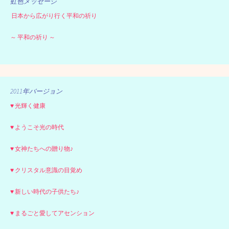
虹色メッセージ
日本から広がり行く平和の祈り
～ 平和の祈り ～
2011年バージョン
♥ 光輝く健康
♥ ようこそ光の時代
♥ 女神たちへの贈り物♪
♥ クリスタル意識の目覚め
♥ 新しい時代の子供たち♪
♥ まるごと愛してアセンション