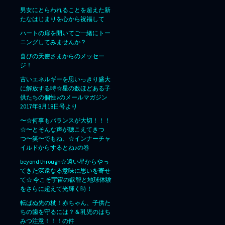
男女にとらわれることを超えた新
たなはじまりを心から祝福して
ハートの扉を開いてご一緒にトー
ニングしてみませんか？
喜びの天使さまからのメッセー
ジ！
古いエネルギーを思いっきり盛大
に解放する時☆星の数ほどある子
供たちの個性♪のメールマガジン
2017年8月18日号より
〜☆何事もバランスが大切！！！
☆〜とそんな声が聴こえてきつ
つ〜笑〜でもね、☆インナーチャ
イルドからするとね♪の巻
beyond through☆遠い星からやっ
てきた深遠なる意味に思いを寄せ
て☆ 今こそ宇宙の叡智と地球体験
をさらに超えて光輝く時！
転ばぬ先の杖！赤ちゃん、子供た
ちの歯を守るには？＆乳児のはち
みつ注意！！！の件