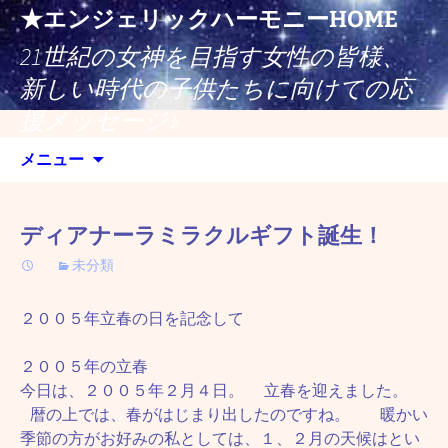
コ
★エンジェリックハーモニーHOME
ン
21世紀の女神を目指す女性の皆様、
テ
ン
新しい時代の子供たちに向けての応
ツ
援メッセージ♪
へ
検
ス
メニュー
索:
キ
ッ
プ
ディアナーラミラクルギフト誕生！
未分類
２００５年立春の日を記念して
２００５年の立春
今日は、２００５年２月４日。 立春を迎えました。
暦の上では、春がはじまり出したのですね。 暖かい
季節の方がお好みの私としては、１、２月の天候はとい