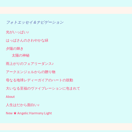
フォトエッセイ＆ナビゲーション
光がいっぱい♪
はっぱさんのさわやかな緑
夕陽の輝き
太陽の神秘
雨上がりのフェアリーダンス♪
アークエンジェルからの贈り物
母なる地球レディーガイアのハートの鼓動
大いなる至福のヴァイブレーションに包まれて
About
人生はだから面白い♪
New ★ Angelic Harmony Light