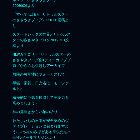
20060606より
「すべては幻想」リトゥルスター
のささやきブログ20050303投稿よ
り
スタートレックの世界♪リトゥルス
ターのささやきブログ20050303投
稿より
NEWカテゴリー⭐︎リトゥルスターの
ささやきブログ集=ティーカップブ
ログからのお引越しアーカイブ
無限の可能性にフォーカスして
早寝、栄養、日光浴に、モーツァ
ルト♪
積極的に亜鉛を摂取して免疫力を
高めましょう♪
神の扉開きから25年の祈り
わたしたちの日本が安全安心のヴ
ァイブレーションに包まれますよ
うに♪ by星の数ほどある子供たちの
個性♪メールマガジンより