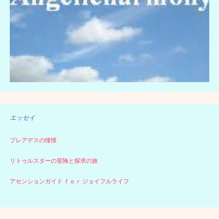
エッセイ
プレアデスの憧憬
リトゥルスターの冒険と探求の旅
アセンションガイド ｆｏｒ ジョイフルライフ