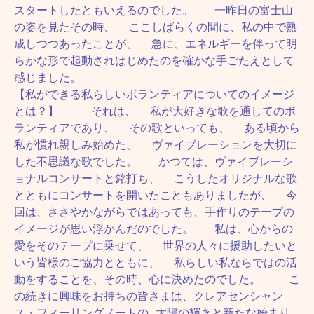
スタートしたともいえるのでした。 一昨日の富士山
の姿を見たその時、 ここしばらくの間に、私の中で熟
成しつつあったことが、 急に、エネルギーを伴って明
らかな形で起動されはじめたのを確かな手ごたえとして
感じました。
【私ができる私らしいボランティアについてのイメージ
とは？】 それは、 私が大好きな歌を通してのボ
ランティアであり、 その歌といっても、 ある頃から
私が慣れ親しみ始めた、 ヴァイブレーションを大切に
した不思議な歌でした。 かつては、ヴァイブレーシ
ョナルコンサートと銘打ち、 こうしたオリジナルな歌
とともにコンサートを開いたこともありましたが、 今
回は、ささやかながらではあっても、手作りのテープの
イメージが思い浮かんだのでした。 私は、心からの
愛をそのテープに乗せて、 世界の人々に援助したいと
いう皆様のご協力とともに、 私らしい私ならではの活
動をすることを、その時、心に決めたのでした。 こ
の続きに興味をお持ちの皆さまは、クレアセンシャン
ス・フィーリングノートの 太陽の輝きと新たな始まり