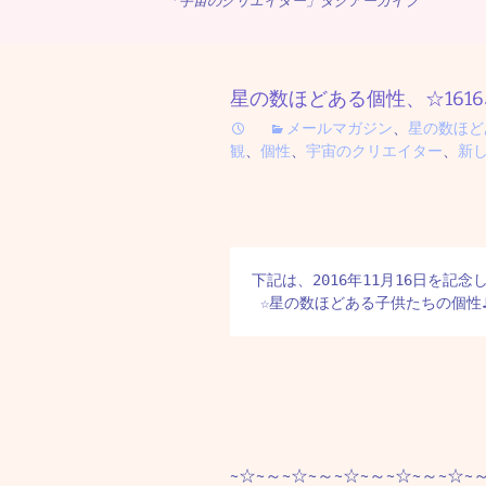
「宇宙のクリエイター」タグアーカイブ
星の数ほどある個性、☆1616
メールマガジン
、
星の数ほど
観
、
個性
、
宇宙のクリエイター
、
新
下記は、2016年11月16日を記念し
 ☆星の数ほどある子供たちの個
~☆~～~☆~～~☆~～~☆~～~☆~