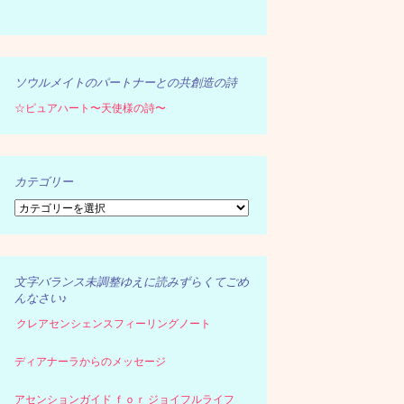
ソウルメイトのパートナーとの共創造の詩
☆ピュアハート〜天使様の詩〜
カテゴリー
カ
テ
ゴ
リ
ー
文字バランス未調整ゆえに読みずらくてごめ
んなさい♪
クレアセンシェンスフィーリングノート
ディアナーラからのメッセージ
アセンションガイド ｆｏｒ ジョイフルライフ