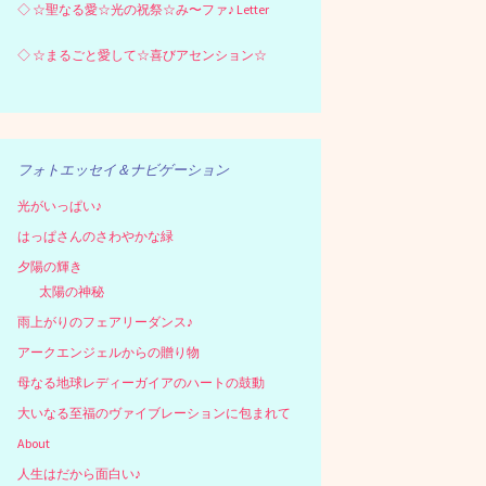
◇
☆聖なる愛☆光の祝祭☆み〜ファ♪ Letter
◇
☆まるごと愛して☆喜びアセンション☆
フォトエッセイ＆ナビゲーション
光がいっぱい♪
はっぱさんのさわやかな緑
夕陽の輝き
太陽の神秘
雨上がりのフェアリーダンス♪
アークエンジェルからの贈り物
母なる地球レディーガイアのハートの鼓動
大いなる至福のヴァイブレーションに包まれて
About
人生はだから面白い♪