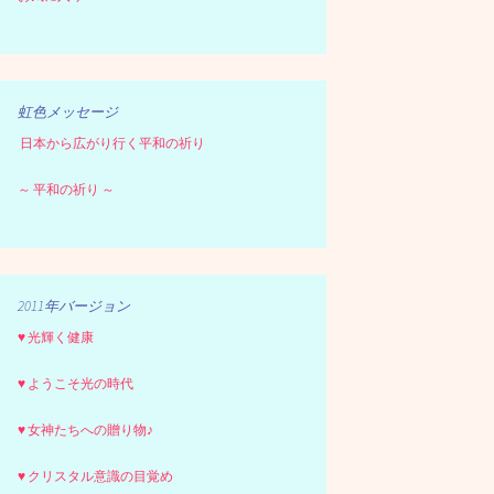
虹色メッセージ
日本から広がり行く平和の祈り
～ 平和の祈り ～
2011年バージョン
♥ 光輝く健康
♥ ようこそ光の時代
♥ 女神たちへの贈り物♪
♥ クリスタル意識の目覚め