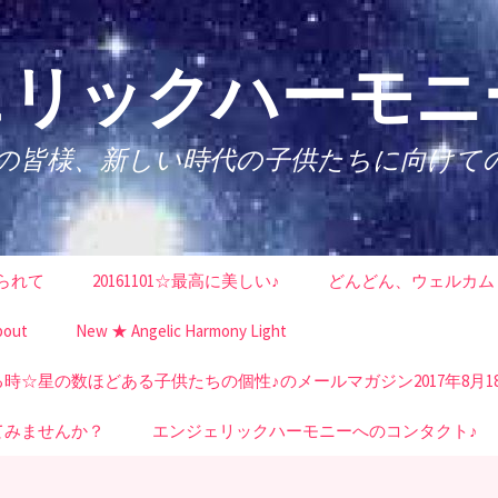
リックハーモニー
性の皆様、新しい時代の子供たちに向けて
られて
20161101☆最高に美しい♪
どんどん、ウェルカム
bout
New ★ Angelic Harmony Light
☆星の数ほどある子供たちの個性♪のメールマガジン2017年8月1
てみませんか？
エンジェリックハーモニーへのコンタクト♪