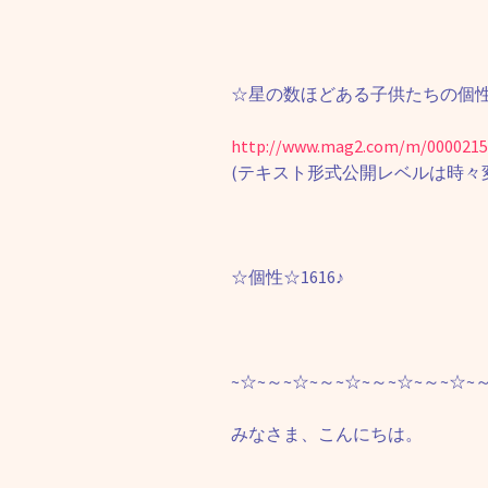
☆星の数ほどある子供たちの個性
http://www.mag2.com/m/0000215
(テキスト形式公開レベルは時々
☆個性☆1616♪
~☆~～~☆~～~☆~～~☆~～~☆~
みなさま、こんにちは。