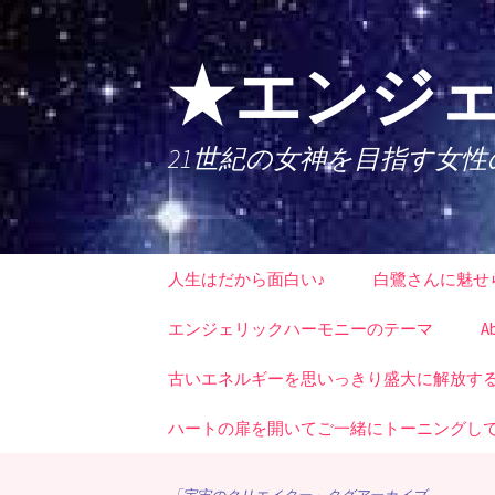
コ
ン
テ
★エンジェ
ン
ツ
へ
21世紀の女神を目指す女
ス
キ
ッ
プ
人生はだから面白い♪
白鷺さんに魅せ
エンジェリックハーモニーのテーマ
A
古いエネルギーを思いっきり盛大に解放する時
ハートの扉を開いてご一緒にトーニングし