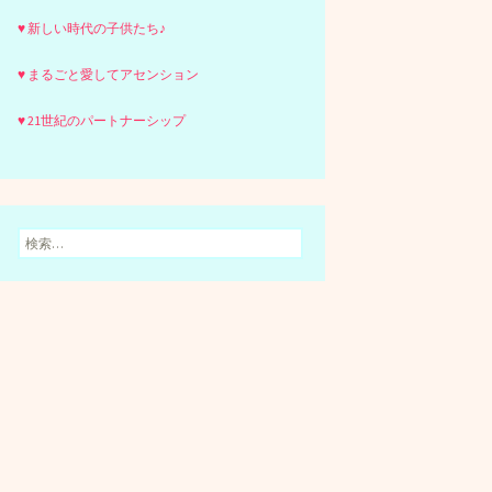
♥ 新しい時代の子供たち♪
♥ まるごと愛してアセンション
♥ 21世紀のパートナーシップ
検
索: