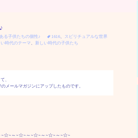
♪
ある子供たちの個性♪
1616
、
スピリチュアルな世界
しい時代のテーマ
、
新しい時代の子供たち
て、

性♪のメールマガジンにアップしたものです。
～~☆~～~☆~～~☆~～~☆~～~☆~