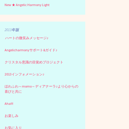
New ★ Angelic Harmony Light
2013年版
ハートの微笑みメッセージ♪
Angelicharmonyサポート&ガイド♪
クリスタル意識の目覚めプロジェクト
2013インフォメーション♪
ほわふわ～momo～ディアナーラ♪より心からの
喜びと共に
Aha!!!
お楽しみ
お気に入り