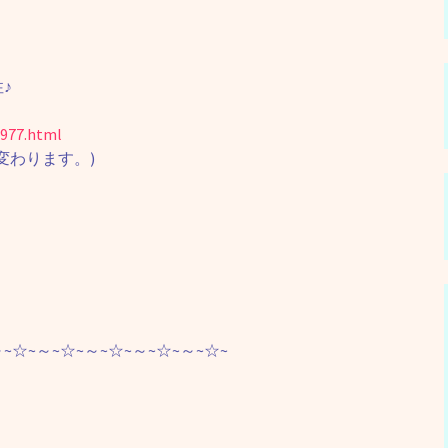
♪
977.html
変わります。)
～~☆~～~☆~～~☆~～~☆~～~☆~