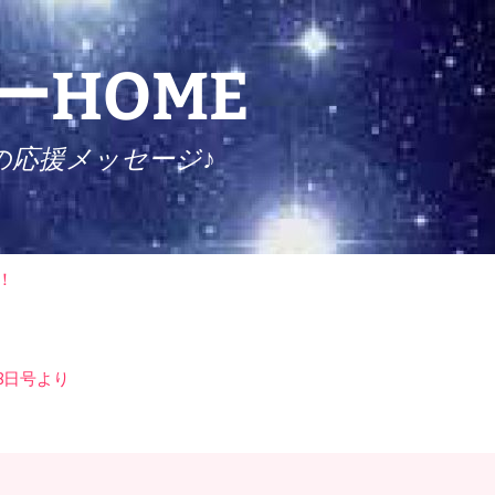
HOME
の応援メッセージ♪
検
！
索:
8日号より