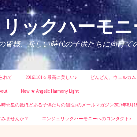
リックハーモニー
性の皆様、新しい時代の子供たちに向けて
られて
20161101☆最高に美しい♪
どんどん、ウェルカム
bout
New ★ Angelic Harmony Light
☆星の数ほどある子供たちの個性♪のメールマガジン2017年8月1
てみませんか？
エンジェリックハーモニーへのコンタクト♪