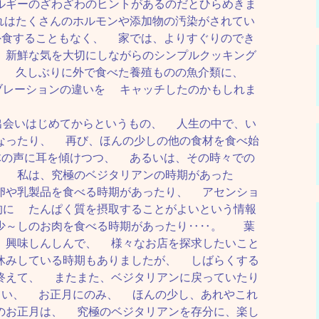
ルギーのざわざわのヒントがあるのだとひらめきま
はたくさんのホルモンや添加物の汚染がされてい
食することもなく、 家では、よりすぐりのでき
 新鮮な気を大切にしながらのシンプルクッキング
、 久しぶりに外で食べた養殖ものの魚介類に、
ブレーションの違いを キャッチしたのかもしれま
出会いはじめてからというもの、 人生の中で、い
なったり、 再び、ほんの少しの他の食材を食べ始
の声に耳を傾けつつ、 あるいは、その時々での
、 私は、究極のベジタリアンの時期があった
卵や乳製品を食べる時期があったり、 アセンショ
的に たんぱく質を摂取することがよいという情報
少～しのお肉を食べる時期があったり‥‥。 葉
 興味しんしんで、 様々なお店を探求したいこと
休みしている時期もありましたが、 しばらくする
終えて、 またまた、ベジタリアンに戻っていたり
い、 お正月にのみ、 ほんの少し、あれやこれ
のお正月は、 究極のベジタリアンを存分に、楽し