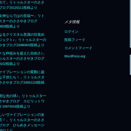
めて」リトゥルスターのささ
ログ20120111投稿より
女神ならではの至福〜」リト
スターのささやきブログ
メタ情報
80828投稿より
ログイン
なるクリスタル意識の目覚め
ジェクト♪」リトゥルスターの
投稿フィード
やきブログ20080430投稿より
コメントフィード
々な枠組みを超えた自由さ♪」
WordPress.org
ゥルスターのささやきブログ
70102投稿より
ァイブレーションの変動に超
な子供たち！」リトゥルスタ
ささやきブログ20061228投稿
明な光の球♪」リトゥルスター
さやきブログ スピリットワ
20070916投稿より
しいヴァイブレーションの女
言！」リトゥルスターのささ
ブログ ひらめきメッセージ
70911より