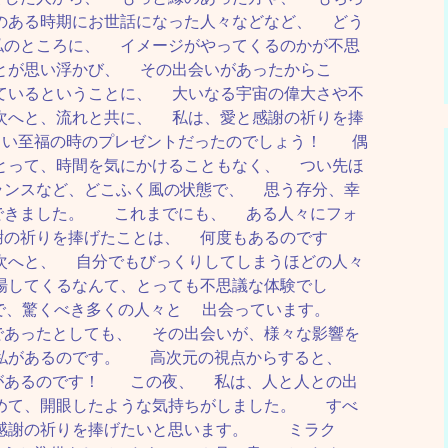
のある時期にお世話になった人々などなど、 どう
私のところに、 イメージがやってくるのかが不思
とが思い浮かび、 その出会いがあったからこ
ているということに、 大いなる宇宙の偉大さや不
次へと、流れと共に、 私は、愛と感謝の祈りを捧
い至福の時のプレゼントだったのでしょう！ 偶
とって、時間を気にかけることもなく、 つい先ほ
ランスなど、どこふく風の状態で、 思う存分、幸
できました。 これまでにも、 ある人々にフォ
謝の祈りを捧げたことは、 何度もあるのです
次へと、 自分でもびっくりしてしまうほどの人々
場してくるなんて、とっても不思議な体験でし
で、驚くべき多くの人々と 出会っています。
であったとしても、 その出会いが、様々な影響を
の私があるのです。 高次元の視点からすると、
があるのです！ この夜、 私は、人と人との出
めて、開眼したような気持ちがしました。 すべ
感謝の祈りを捧げたいと思います。 ミラク