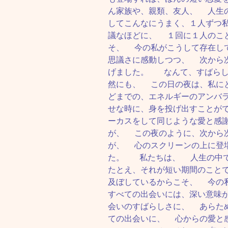
ん家族や、親類、友人、 人生
してこんなにうまく、１人ずつ
議なほどに、 １回に１人のこ
そ、 今の私がこうして存在し
思議さに感動しつつ、 次から
げました。 なんて、すばらし
然にも、 この日の夜は、私に
どまでの、エネルギーのアンバ
せな時に、身を投げ出すことが
ーカスをして同じような愛と感
が、 この夜のように、次から
が、 心のスクリーンの上に登
た。 私たちは、 人生の中
たとえ、それが短い期間のこと
及ぼしているからこそ、 今
すべての出会いには、深い意味
会いのすばらしさに、 あらた
ての出会いに、 心からの愛と