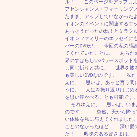
ル！ このページをアップしよ
アセンシャンス・フィーリング
たまま、アップしていなかった
イオンのイベントに関連するエ
あっそうだったのね！とミラク
イオンファミリーのエッセイに
バーのDVDが、 今回の私の感
てくれていたことに、 あらた
界のすばらしいパワースポット
し同じ祈りと共に、 世界を旅
も美しいDVDなのです。 私
えに、 思いは、あっと言う間
うに、 人生を振り返りはじめ
を思い浮かべることも可能です
それゆえに、 思いは、いまだ
のです！ 突然、天から降って
い体験を私に与えてくれました
ことのなかったほど、 深い愛
た！ 興味のある皆さまは、 T