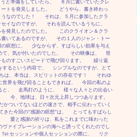
うと準備をしていたら、 ８月に書いていたクレ
ノートを発見しました。 どうやら、書き終わっ
ようなのでした！ それは、５月に参加したクラ
ッセイなのですが、 それを読んでいるうちに、
ルを発見したのでした。 このクライオン＆クラ
も書いてあるのですが、 その１人のジャン・トー
謝の瞑想に、 少なからず、すばらしい効果を与え
めて、気が付いたのでした。 その映像は、 世
をものすごいスピードで飛び回ります。 繰り返
をするという内容で、 シンプルなのですが、とて
たちは、本当は、スピリットの存在です！ それゆ
に世界を飛び回ることもできれば、 今回の私のよ
ると、 走馬灯のように、 様々な人々との出会い
。 今、地球は、日々次元上昇しつつあります。
かついてないほどの速さで、相手に伝わっていく
きた今回の”感謝の瞑想”は、 とってもすばらし
。 愛と感謝の祈りは、私をこれまでに味わった
のヴァイブレーションの海へと誘ってくれたのでし
el セッションや個人セッションの際に、 リク