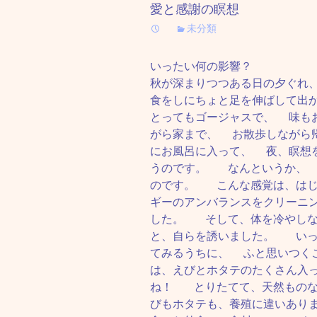
愛と感謝の瞑想
未分類
いったい何の影響？
秋が深まりつつある日の夕ぐれ
食をしにちょと足を伸ばして出
とってもゴージャスで、 味も
がら家まで、 お散歩しながら
にお風呂に入って、 夜、瞑想
うのです。 なんというか、 
のです。 こんな感覚は、はじ
ギーのアンバランスをクリーニ
した。 そして、体を冷やしな
と、自らを誘いました。 いっ
てみるうちに、 ふと思いつく
は、えびとホタテのたくさん入
ね！ とりたてて、天然ものな
びもホタテも、養殖に違いあり