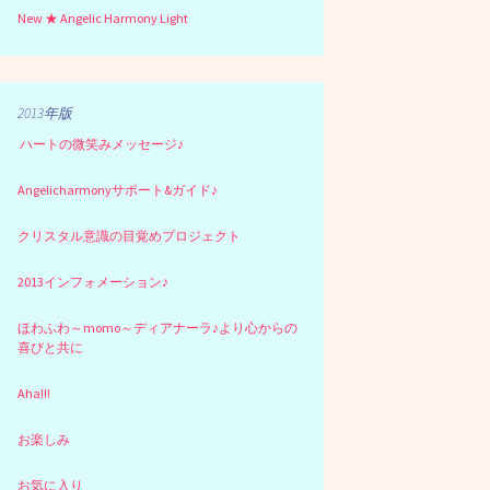
New ★ Angelic Harmony Light
2013年版
ハートの微笑みメッセージ♪
Angelicharmonyサポート&ガイド♪
クリスタル意識の目覚めプロジェクト
2013インフォメーション♪
ほわふわ～momo～ディアナーラ♪より心からの
喜びと共に
Aha!!!
お楽しみ
お気に入り