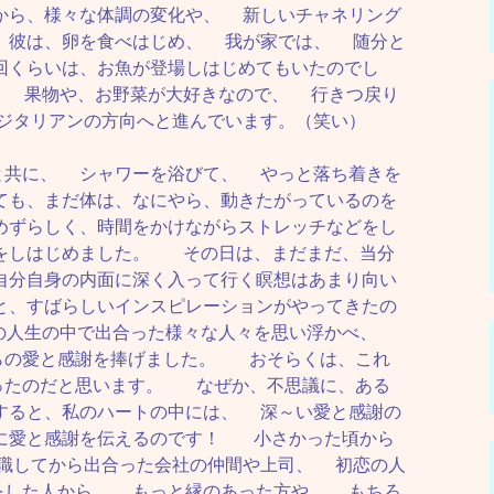
から、様々な体調の変化や、 新しいチャネリング
 彼は、卵を食べはじめ、 我が家では、 随分と
回くらいは、お魚が登場しはじめてもいたのでし
 果物や、お野菜が大好きなので、 行きつ戻り
ジタリアンの方向へと進んでいます。（笑い）
と共に、 シャワーを浴びて、 やっと落ち着きを
ても、まだ体は、なにやら、動きたがっているのを
めずらしく、時間をかけながらストレッチなどをし
をしはじめました。 その日は、まだまだ、当分
自分自身の内面に深く入って行く瞑想はあまり向い
と、すばらしいインスピレーションがやってきたの
の人生の中で出合った様々な人々を思い浮かべ、
らの愛と感謝を捧げました。 おそらくは、これ
ったのだと思います。 なぜか、不思議に、ある
すると、私のハートの中には、 深～い愛と感謝の
に愛と感謝を伝えるのです！ 小さかった頃から
職してから出合った会社の仲間や上司、 初恋の人
をした人から、 もっと縁のあった方や、 もちろ