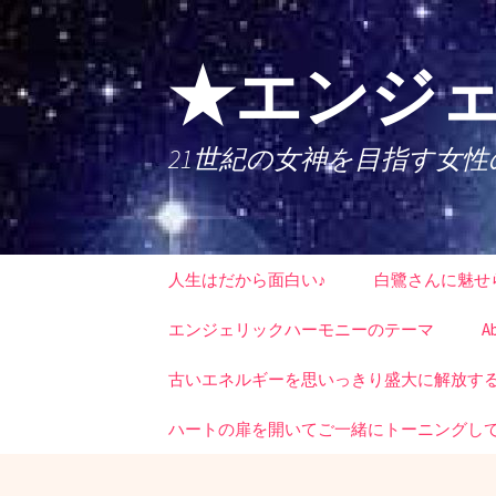
コ
ン
テ
★エンジェ
ン
ツ
へ
21世紀の女神を目指す女
ス
キ
ッ
プ
人生はだから面白い♪
白鷺さんに魅せ
エンジェリックハーモニーのテーマ
A
古いエネルギーを思いっきり盛大に解放する時
ハートの扉を開いてご一緒にトーニングし