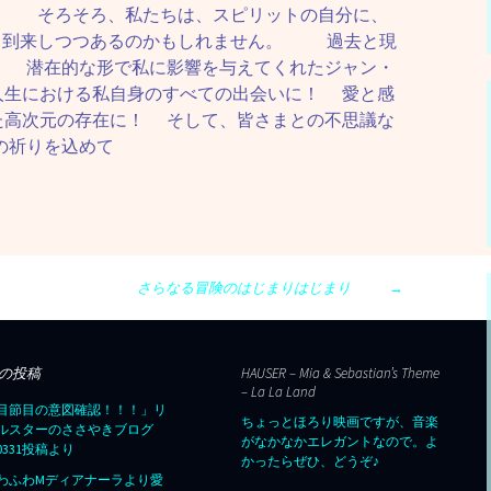
。 そろそろ、私たちは、スピリットの自分に、
 到来しつつあるのかもしれません。 過去と現
！ 潜在的な形で私に影響を与えてくれたジャン・
人生における私自身のすべての出会いに！ 愛と感
た高次元の存在に！ そして、皆さまとの不思議な
の祈りを込めて
さらなる冒険のはじまりはじまり
→
の投稿
HAUSER – Mia & Sebastian’s Theme
– La La Land
目節目の意図確認！！！」リ
ちょっとほろり映画ですが、音楽
ルスターのささやきブログ
がなかなかエレガントなので。よ
50331投稿より
かったらぜひ、どうぞ♪
わふわMディアナーラより愛