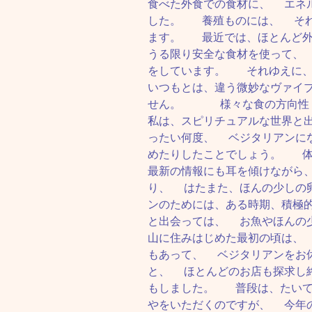
食べた外食での食材に、 エネ
した。 養殖ものには、 それ
ます。 最近では、ほとんど外
うる限り安全な食材を使って、
をしています。 それゆえに
いつもとは、違う微妙なヴァイ
せん。 様々な食の方向性
私は、スピリチュアルな世界と
ったい何度、 ベジタリアンに
めたりしたことでしょう。 体
最新の情報にも耳を傾けながら
り、 はたまた、ほんの少しの
ンのためには、ある時期、積極
と出会っては、 お魚やほんの
山に住みはじめた最初の頃は、
もあって、 ベジタリアンをお
と、 ほとんどのお店も探求し
もしました。 普段は、たいて
やをいただくのですが、 今年