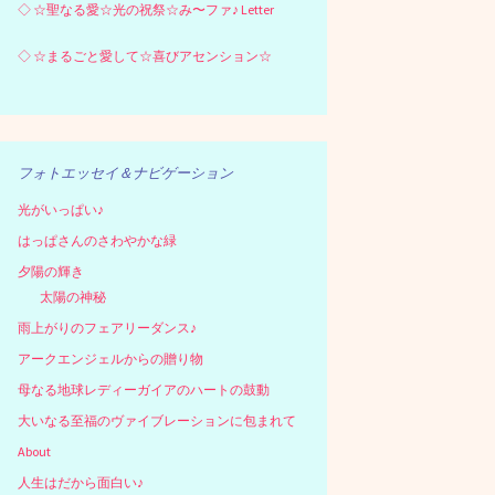
◇
☆聖なる愛☆光の祝祭☆み〜ファ♪ Letter
◇
☆まるごと愛して☆喜びアセンション☆
フォトエッセイ＆ナビゲーション
光がいっぱい♪
はっぱさんのさわやかな緑
夕陽の輝き
太陽の神秘
雨上がりのフェアリーダンス♪
アークエンジェルからの贈り物
母なる地球レディーガイアのハートの鼓動
大いなる至福のヴァイブレーションに包まれて
About
人生はだから面白い♪