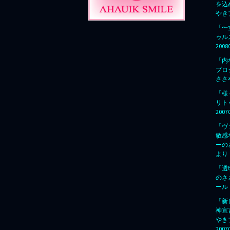
を込
やきブ
「〜
ゥル
200
「内
プロ
ささ
「様
リト
200
「ヴ
敏感
ーの
より
「透
のさ
ールド
「新
神宣
やき
200