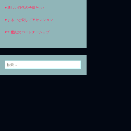
♥ 新しい時代の子供たち♪
♥ まるごと愛してアセンション
♥ 21世紀のパートナーシップ
検
索: