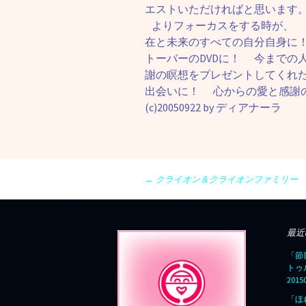
エストいただければと思います
よりフォーカスをする時が、
在と未来のすべての自分自身に
トーバーのDVDに！ 今までの
謝の瞑想をプレゼントしてくれ
出会いに！ 心からの愛と感謝
(c)20050922 by ディアナーラ
投
←
クライオン＆クライオンファミリー
稿
ナ
ビ
最近
ゲ
「節
ー
トゥ
シ
201
ョ
「ほ
ン