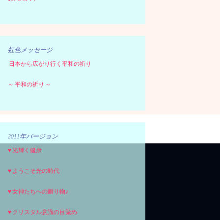
虹色メッセージ
日本から広がり行く平和の祈り
～ 平和の祈り ～
2011年バージョン
♥ 光輝く健康
♥ ようこそ光の時代
♥ 女神たちへの贈り物♪
♥ クリスタル意識の目覚め