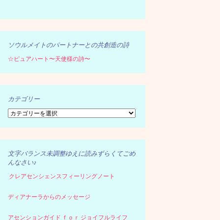
ソウルメイトのパートナーとの共創造の詩
☆ピュアハート〜天使様の詩〜
カテゴリー
カ
テ
ゴ
リ
ー
文字バランス未調整ゆえに読みずらくてごめ
んなさい♪
クレアセンシェンスフィーリングノート
ディアナーラからのメッセージ
アセンションガイド ｆｏｒ ジョイフルライフ