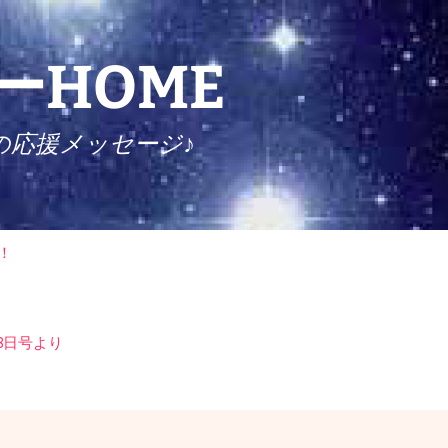
HOME
の応援メッセージ♪
検
！
索:
8日号より