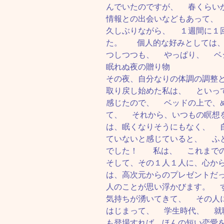
んでいたのですが、 春くらい
情報との出会いなどもあって、
久しぶりながら、 １週間に１
た。 個人的な好みとしては、
つしつつも、 やっぱり、 ベ
眠れぬ夜の贈り物
その夜、自分なりの体調の調整
取り戻し始めた私は、 といっ
感じたので、 ベッドの上で、
て、 それから、いつもの瞑想
は、眠くなりそうにもなく、 
ていないと感じていると、 ふ
でした！ 私は、 これまで
そして、その１人１人に、心か
は、高次元からのプレゼントだ
人のことが思い浮かびます。 
気持ちが湧いてきて、 その人
はじまって、 学生時代、 就
も登場すれば、ほんの短い恋愛